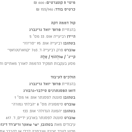
מינוי 5 קונצרטים:
600 ₪
כרטיס בודד:
155/140 ₪
קול דממה דקה
בהנחיית
פרופ' יואל גרינברג
היידן
רביעייה אופ. 33 מס׳ 5
בטהובן
רביעייה אופ. 95 “סריוזו”
שוברט
פרק רביעייה ד. 703 “קווארטטזאץ”
קייג׳ / שולְהוֹף / אָלֶה
מסע בעקבות תפקיד הדממה לאורך מאתיים וחמי
הולכים לעיבוד
בהנחיית
פרופ' יואל גרינברג
דואו הפסנתרנים סילבר-גרבורג
בטהובן
סונטה לפסנתר אופ. 14 מס׳ 1
שוברט
סימפוניה מס׳ 8 “הבלתי גמורה”
בטהובן
“הפוגה הגדולה” אופ. 133
שוברט
סונטה לפסנתר בארבע ידיים, ד. 617
עיבודים מאת
בטהובן
,
ישי שאער
וריצ’רד דינזר
מדוע לעבד יצירה שנכתבה לכלי או להרכב אחד