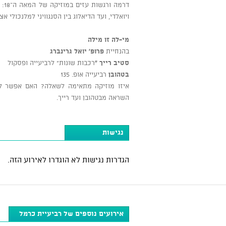
דרמ
ויואלדי, ועד הדיאלוג בין הסנגוויני למלנכולי א
מי-לה זו מילה
בהנחיית
פרופ' יואל גרינברג
סטיב רייך “
רכבות שונות” לרביעייה ופסקול
בטהובן
רביעייה אופ. 135
איזו מוזיקה מתאימה לשאלה? האם אפשר ל
השראה מבטהובן ועד רייך.
נגישות
הגדרות נגישות לא הוגדרו לאירוע הזה.
אירועים נוספים של רביעיית כרמל