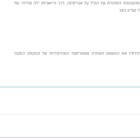
ה ורגשות עזים במוזיקה של המאה ה־18: מהקנטטה הסוערת של הנדל על אגריפינה, דרך וריאציות “לה פוליה” של
צל קפ”ע באך.
הלחין את המשפט האחרון שאמרתם? המוזיקליות של הטקסט כמקור