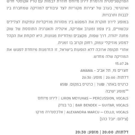
הפרקשניסטית והזמרת לירון מיוחס חוזרת לבמות עם טריו אקוסטי חדש
ואינטימי, בערב של יצירות מקוריות לצד עיבודים למוזיקה שמחברת בין
לבבות ותרבויות.
במופע לירון חוקרת את המפגש בין מסורות מוזיקליות עתיקות לצלילים
עכשוויים, בין צפון ומערב אפריקה, איטליה והאנרגיה התוססת של שוק
מחנה יהודה. דרך שפות, מקצבים ומלודיות מגוונות, היא לוקחת את הקהל
למסע מוזיקלי עמוק, רחוק וקרוב בו זמנית.
אחרי תקופה ארוכה ללא הופעות בישראל, זו הזדמנות מיוחדת לפגוש את
המוזיקה שלה מחדש.
15.07.26
חצרים 15, תל אביב - AMAMA
דלתות: 20:00 | מופע: 20:30
כרטיס באתר: 70₪ | כרטיס במקום: 85₪
**מופע ישיבה
Liron Meyuhas – Percussion, Vocals | לירון מיוחס
Bar Bendek – Guitar, Vocals | בר בנדק
Alexandra Marcu – Cello, Vocals | אלכסנדרה מרקו
(צילום: יובל כהן)
דלתות: 20:00 | מופע: 20:30