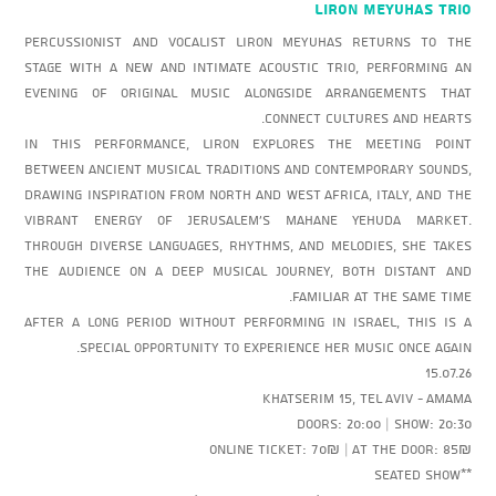
LIRON MEYUHAS Trio
Percussionist and vocalist Liron Meyuhas returns to the
stage with a new and intimate acoustic trio, performing an
evening of original music alongside arrangements that
connect cultures and hearts.
In this performance, Liron explores the meeting point
between ancient musical traditions and contemporary sounds,
drawing inspiration from North and West Africa, Italy, and the
vibrant energy of Jerusalem’s Mahane Yehuda Market.
Through diverse languages, rhythms, and melodies, she takes
the audience on a deep musical journey, both distant and
familiar at the same time.
After a long period without performing in Israel, this is a
special opportunity to experience her music once again.
15.07.26
Khatserim 15, Tel Aviv - AMAMA
Doors: 20:00 | Show: 20:30
Online ticket: 70₪ | At the door: 85₪
**Seated show