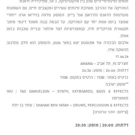
תופים וסינתיסייזרים שנע בין אלקטרוניקה, ג׳אז, פסיכדליה ודאנס.
המוזיקה של ההרכב משלבת סינתים עשירים ומקצבים חיים, עם השפעות
מעולמות הדאנס והדראם אנד בייס. המופע מלווה בוידיאו ארט ייחודי
שנוצר בזמן אמת יחד עם המוזיקה. על הבמה נבנה סאונד דינמי מתוך
תקשורת מוזיקלית חיה, קומפוזיציות לצד אלתור ובניית שכבות בזמן
אמת.
אלבום הבכורה של Duoizm יצא במאי 2026, והמופע הוא חלק מסיבוב
ההשקה שלו.
17.06.26
חצרים 15, תל אביב - AMAMA
דלתות: 20:00 | מופע: 20:30
כרטיס באתר: 75₪ | כרטיס במקום: 75₪
**מופע ישיבה
Tao Samuelson – Synth, Keyboards, Bass & Effects | טאו
סמואלסון
Shahar Ben Yatah – Drums, Percussion & Effects | שחר בן יתח
(צילום: זוהר טרוטינו)
דלתות: 20:00 | מופע: 20:30