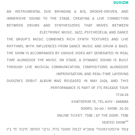
Duoizm
An instrumental duo bringing a big, groove-driven, and
immersive sound to the stage, creating a live connection
between drums and synthesizers that moves between
electronic music, jazz, psychedelia, and dance.
The group’s music combines rich synth textures and live
rhythms, with influences from dance music and drum & bass.
The show is accompanied by unique video art generated in real
time alongside the music. On stage, a dynamic sound is built
through live musical communication, compositions alongside
improvisation, and real-time layering.
Duoizm’s debut album was released in May 2026, and this
performance is part of its release tour.
17.06.26
Khatserim 15, Tel Aviv - AMAMA
Doors: 20:00 | Show: 20:30
Online ticket: 75₪ | At the door: 75₪
**Seated show
צמד אינסטרומנטלי שמביא לבמה סאונד גדול, גרובי וסוחף, חיבור חי בין