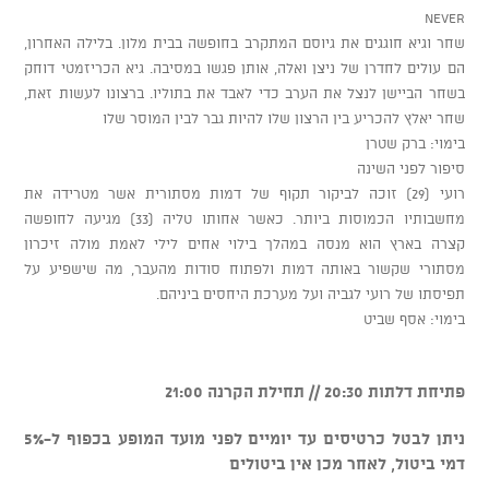
NEVER
שחר וגיא חוגגים את גיוסם המתקרב בחופשה בבית מלון. בלילה האחרון,
הם עולים לחדרן של ניצן ואלה, אותן פגשו במסיבה. גיא הכריזמטי דוחק
בשחר הביישן לנצל את הערב כדי לאבד את בתוליו. ברצונו לעשות זאת,
שחר יאלץ להכריע בין הרצון שלו להיות גבר לבין המוסר שלו
בימוי: ברק שטרן
סיפור לפני השינה
רועי (29) זוכה לביקור תקוף של דמות מסתורית אשר מטרידה את
מחשבותיו הכמוסות ביותר. כאשר אחותו טליה (33) מגיעה לחופשה
קצרה בארץ הוא מנסה במהלך בילוי אחים לילי לאמת מולה זיכרון
מסתורי שקשור באותה דמות ולפתוח סודות מהעבר, מה שישפיע על
תפיסתו של רועי לגביה ועל מערכת היחסים ביניהם.
בימוי: אסף שביט
פתיחת דלתות 20:30 // תחילת הקרנה 21:00
ניתן לבטל כרטיסים עד יומיים לפני מועד המופע בכפוף ל-5%
דמי ביטול, לאחר מכן אין ביטולים