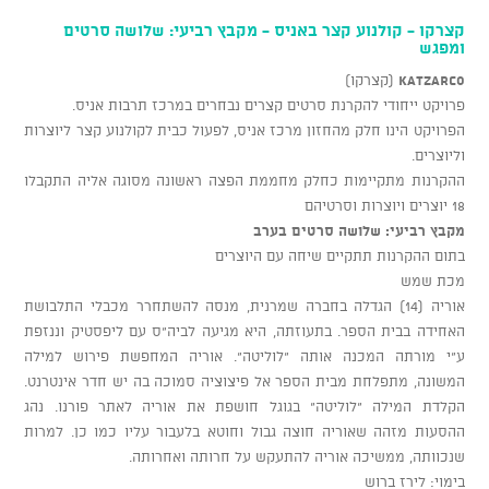
קצרקו - קולנוע קצר באניס - מקבץ רביעי: שלושה סרטים
ומפגש
KATZARCO
(קצרקו)
פרויקט ייחודי להקרנת סרטים קצרים נבחרים במרכז תרבות אניס.
הפרויקט הינו חלק מהחזון מרכז אניס, לפעול כבית לקולנוע קצר ליוצרות
וליוצרים.
ההקרנות מתקיימות כחלק מחממת הפצה ראשונה מסוגה אליה התקבלו
18 יוצרים ויוצרות וסרטיהם
מקבץ רביעי: שלושה סרטים בערב
בתום ההקרנות תתקיים שיחה עם היוצרים
מכת שמש
אוריה (14) הגדלה בחברה שמרנית, מנסה להשתחרר מכבלי התלבושת
האחידה בבית הספר. בתעוזתה, היא מגיעה לביה"ס עם ליפסטיק וננזפת
ע"י מורתה המכנה אותה "לוליטה". אוריה המחפשת פירוש למילה
המשונה, מתפלחת מבית הספר אל פיצוציה סמוכה בה יש חדר אינטרנט.
הקלדת המילה "לוליטה" בגוגל חושפת את אוריה לאתר פורנו. נהג
ההסעות מזהה שאוריה חוצה גבול וחוטא בלעבור עליו כמו כן. למרות
שנכוותה, ממשיכה אוריה להתעקש על חרותה ואחרותה.
בימוי: לירז ברוש