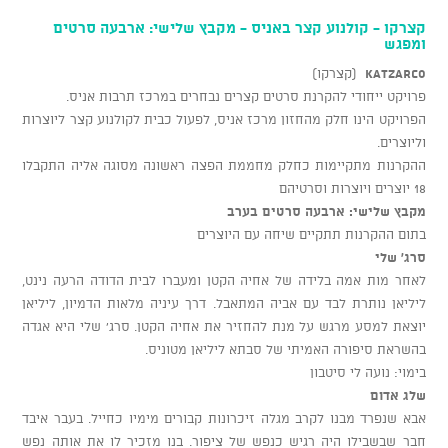
קצרקו - קולנוע קצר באניס - מקבץ שלישי: ארבעה סרטים
ומפגש
KATZARCO
(קצרקו)
פרויקט ייחודי להקרנת סרטים קצרים נבחרים במרכז תרבות אניס.
הפרויקט הינו חלק מהחזון מרכז אניס, לפעול כבית לקולנוע קצר ליוצרות
וליוצרים.
ההקרנות מתקיימות כחלק מחממת הפצה ראשונה מסוגה אליה התקבלו
18 יוצרים ויוצרות וסרטיהם
מקבץ שלישי: ארבעה סרטים בערב
בתום ההקרנות תתקיים שיחה עם היוצרים
סרג' שלי
לאחר מות אמה בלידה של אחיה הקטן ומעברו לבית הדודה הרעה נינט,
ליליאן נותרת לבד עם אביה המתאבל. דרך עיניה מלאות הדמיון, ליליאן
יוצאת למסע מרגש על מנת להחזיר את אחיה הקטן. סרג' שלי היא אגדה
בהשראת סיפורה האמיתי של סבתא ליליאן מטוניס.
בימוי: נועה לי סיטבון
שלג אדום
אבא שנפרד מבנו לקרב מגלה זיכרונות קבורים מימיו כחייל. בעבר איבד
חבר שבשבילו היה רגיש כנפש של ציפור. בנו מזכיר לו את אותה נפש