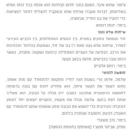
ציפור שהוא איבד. הפעם בתוך חלום הבלהות הוא מנסה בכל כוחו ושלא
בשליטותו, לברוח מעברו שרודף אותו ובמקביל להצליח לחזור למציאות
כדי להציל את בנו החייל. אנימציה.
בימוי: יונתן דומוש
שיחות שלא נענו
חזי ושמואל נוסעים במונית. בין הנופים המתחלפים, בין הכביש העירוני
למהיר, שיחות שלא נענו מאת רז בנו של חזי, נשמעות בהדהוד ומכווינות
את הרכב. הנסיעה של השניים המתחילה כרגועה ושקטה. מתגלה, כאשר
הזמן עובר בכבישים, מלאה בכאב וקושי.
בימוי: רותם אלקיים
חופשה להוואי
שלמה, אלמן טרי בשנות ה70 לחייו מתקשה להתמודד עם מות אשתו.
נחוש לשמר את הקשר איתה, הוא מחליט לטוס עם בובה בדמותה
לחופשה הרומנטית שתכננו. כשבנו ירון מגלה על הבובה, הוא משליך
אותה לפח בזעם. שלמה מגלה את מעשיו, והשניים יוצאים יחד למסע
למזבלה העירונית כדי למצוא את הבובה מסע שמאלץ אותם להתמודד עם
האובדן, הכעס, והאהבה שנותרה ביניהם.
בימוי: נדב משעלי
מפיק: אביתר מונצ'ז (משתתף בחממת ההפצה)