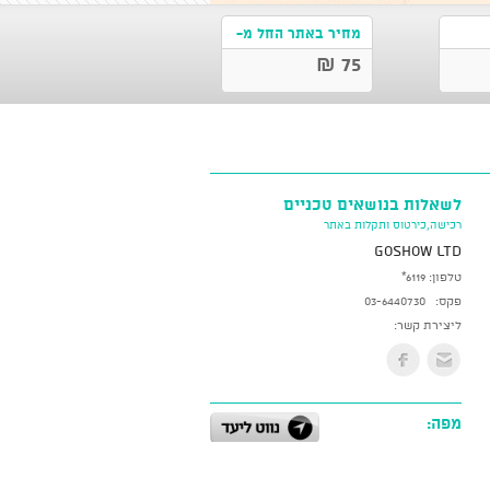
מחיר באתר החל מ-
75 ₪
לשאלות בנושאים טכניים
רכישה,כירטוס ותקלות באתר
GoShow LTD
טלפון:
*6119
פקס:
03-6440730
ליצירת קשר:
מפה: