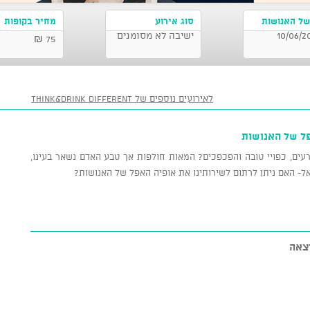
 של האנושות
סוג אירוע
מחיר בקופות
 גבירול 30 , תל אביב-יפו 10/06/2026
ישיבה לא מסומנים
75 ₪
לאירועים נוספים של Think&Drink Different
פל של האנושות
ים, כפויי טובה והפכפכים? המאות חולפות אך טבע האדם נשאר בעינו,
- האם ניתן לרתום לשירותינו את אופיה האפל של האנושות?