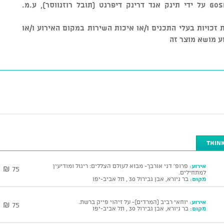
מוצר זה נמכר באמצעות מערכת GOSHOW על ידי תינק אנד דרינק דיפרנט (תובל רוזנווסר), ע.מ.
ל שמירת זכויות בעלי התכנים ו/או איכות השירות במקום האירוע ו/או
ע מושא מוצר זה
אירוע:
פרופ' דני אורבך- מבוא לעולם הצללים: ריגול ומודיעין
75 ₪
למתחילים.
מקום:
בר גיורא, אבן גבירול 30 , תל אביב-יפו
אירוע:
יוחאי רביב (המרדים)- על זיהוי פייק ברשת.
75 ₪
מקום:
בר גיורא, אבן גבירול 30 , תל אביב-יפו