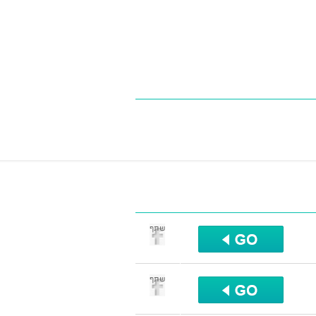
שתף
שתף