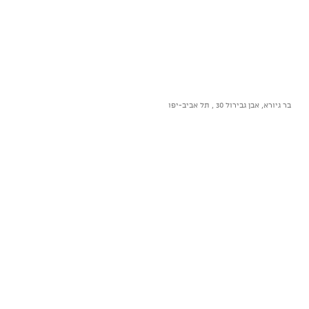
בר גיורא, אבן גבירול 30 , תל אביב-יפו