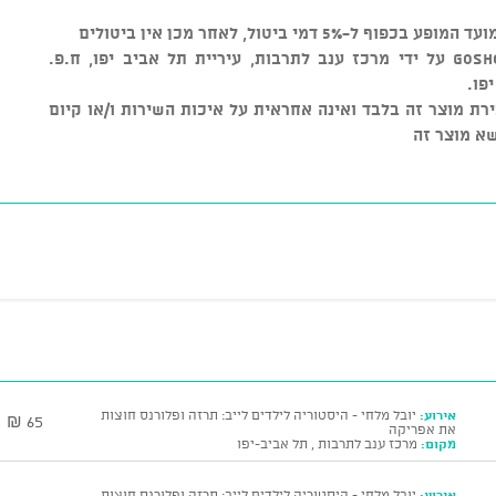
* מוצר זה נמכר באמצעות מערכת GOSHOW על ידי מרכז ענב לתרבות, עיריית תל אביב יפו, ח.פ.
ורמה למכירת מוצר זה בלבד ואינה אחראית על איכות השירות ו/או קיום
שא מוצר זה
אירוע:
יובל מלחי - היסטוריה לילדים לייב: תרזה ופלורנס חוצות
65 ₪
את אפריקה
מקום:
מרכז ענב לתרבות , תל אביב-יפו
אירוע:
יובל מלחי - היסטוריה לילדים לייב: תרזה ופלורנס חוצות