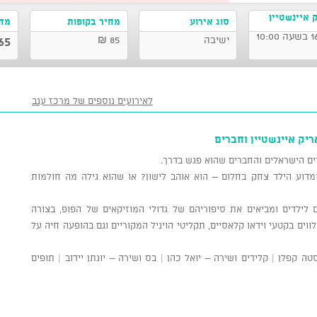
אריק איינשטיין
סוג אירוע
מחיר בקופות
מחי
ישיבה
85 ₪
65 ₪
לאירועים נוספים של מרכז ענב
רים הישראלים והחברים שהוא פגש בדרך.
מדוע הילד צחק בחלום – הוא אוהב לישון? או שהוא גילה מה חולמות
 לילדים ומביאים את סיפוריהם של גדולי המוזיקאים של הפופ, בצורה
ים בקטעי וידאו קלאסיים, תקליטי הויניל המקוריים וגם בהופעה חיה על
טה קפלן | קלידים ושירה – יואל כהן | בס ושירה – יונתן יידוב | תופים