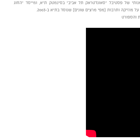
נותי של פסטיבל "סאונדטראק תל אביב" בסינמטק ת"א, ומייסד "החוג
מוזיקה ותרבות (מפי מרצים שונים) שנוסד בת"א ב-2003.
 והספורט