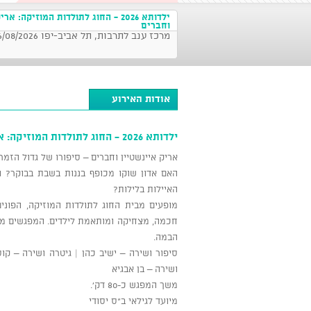
ילדותא 2026 - החוג לתולדות המוזיקה: 
וחברים
מרכז ענב לתרבות, תל אביב-יפו 16/08/2026 בשעה 10:00
אודות האירוע
ילדותא 2026 - החוג לתולדות המוזיקה: אריק איינשטיין וחברים
אריק איינשטיין וחברים – סיפורו של גדול הזמ
האם אדון שוקו מכופף בננות בשבת בבוקר? ו
האיילות בלילות?
מופעים מבית החוג לתולדות המוזיקה, הפונים
חכמה, מצחיקה ומותאמת לילדים. המפגשים מלוו
הבמה.
סיפור ושירה – ישיב כהן | גיטרה ושירה – קוס
ושירה – בן אבגיא
משך המפגש כ-80 דק'.
מיועד לגילאי ב"ס יסודי