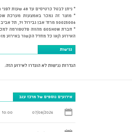
* ניתן לבטל כרטיסים עד 48 שעות לפני מועד המופע בכפוף ל-5% דמי ביטול, לאחר מכן אין ביטולים
50025006 מרח' אבן גבירול 71, תל אביב יפו.
* חברת GOSHOW מהווה פלטפ
האירוע ו/או כל מחדל הקשור באירוע מו
נגישות
הגדרות נגישות לא הוגדרו לאירוע הזה.
אירועים נוספים של מרכז ענב
10:00
07/08/2026