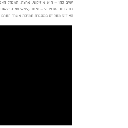
ישיב כהן – הוא מוזיקאי, מרצה, המנהל האמ
לתולדות המוזיקה" – מיזם עצמאי של הרצאות על 
האירוע מתקיים במסגרת תמיכת משרד התרבות