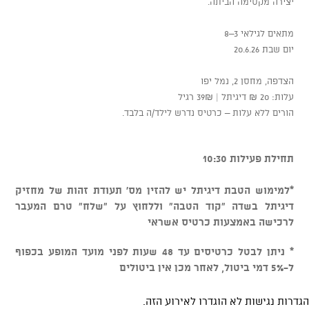
יצירה מקסימה הביתה.
מתאים לגילאי 3–8
יום שבת 20.6.26
הצדפה, מחסן 2, נמל יפו
עלות: 20 ₪ דיגיתל | 39₪ רגיל
הורים ללא עלות – כרטיס נדרש לילד/ה בלבד.
תחילת פעילות 10:30
*למימוש הטבת דיגיתל יש להזין מס' תעודת זהות של מחזיק
דיגיתל בשדה "קוד הטבה" וללחוץ על "שלח" טרם המעבר
לרכישה באמצעות כרטיס אשראי
* ניתן לבטל כרטיסים עד 48 שעות לפני מועד המופע בכפוף
ל-5% דמי ביטול, לאחר מכן אין ביטולים
הגדרות נגישות לא הוגדרו לאירוע הזה.