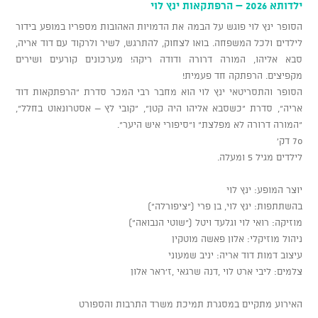
ילדותא 2026 – הרפתקאות ינץ לוי
הסופר ינץ לוי פוגש על הבמה את הדמויות האהובות מספריו במופע בידור
לילדים ולכל המשפחה. בואו לצחוק, להתרגש, לשיר ולרקוד עם דוד אריה,
סבא אליהו, המורה דרורה ודודה ריקה! מערכונים קורעים ושירים
מקפיצים. הרפתקה חד פעמית!
הסופר והתסריטאי ינץ לוי הוא מחבר רבי המכר סדרת "הרפתקאות דוד
אריה", סדרת "כשסבא אליהו היה קטן", "קובי לץ – אסטרונאוט בחלל",
"המורה דרורה לא מפלצת" ו"סיפורי איש היער".
70 דק'
לילדים מגיל 5 ומעלה.
יוצר המופע: ינץ לוי
בהשתתפות: ינץ לוי, בן פרי ("ציפורלה")
מוזיקה: רואי לוי וגלעד ויטל ("שוטי הנבואה")
ניהול מוזיקלי: אלון פאשה מוטקין
עיצוב דמות דוד אריה: יניב שמעוני
צלמים: ליבי ארט לוי ,דנה שרגאי ,ז'ראר אלון
האירוע מתקיים במסגרת תמיכת משרד התרבות והספורט