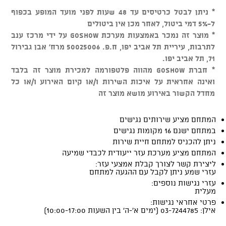
* ניתן לבטל כרטיסים עד 48 שעות לפני מועד המופע בכפוף
ל-5% דמי ביטול, לאחר מכן אין ביטולים
* מוצר זה נמכר באמצעות מערכת GOSHOW על ידי מרכז ענב
לתרבות, עיריית תל אביב יפו, ח.פ. 50025006 מרח' אבן גבירול
71, תל אביב יפו.
* חברת GOSHOW מהווה פלטפורמה למכירת מוצר זה בלבד
ואינה אחראית על איכות השירות ו/או קיום האירוע ו/או כל
מחדל הקשור באירוע מושא מוצר זה
המתחם מציע שירותים נגישים
במתחם ישנם 16 מקומות נגישים
ניתן להכניס למתחם חיית שירות
המתחם מציע מערכת עזר ייעודית לכבדי שמיעה
ליצירת קשר לצורך קבלת אמצעי עזר:
עזרי שמע ניתן לקבל עם ההגעה למתחם
עזרי נגישות נוספים:
מעלית
פרטי אחראי נגישות:
אילן: 03-7244785 (ימים א'-ה' בין השעות 10:00-17:00)