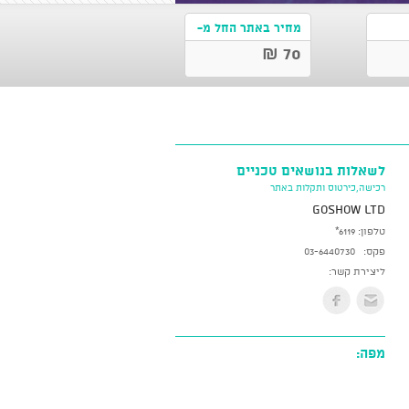
מחיר באתר החל מ-
70 ₪
לשאלות בנושאים טכניים
רכישה,כירטוס ותקלות באתר
GoShow LTD
טלפון:
*6119
פקס:
03-6440730
ליצירת קשר:
מפה: