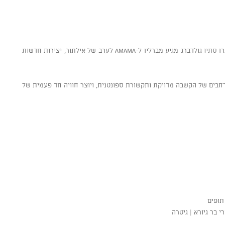
אחרי תקופה ארוכה בלי הופעות בארץ, הפסנתרן סתיו גולדברג מגיע מברלין ל-AMAMA לערב של אילתור, יצירות חדשות
מרחבים של הקשבה מדויקת ותקשורת ספונטנית, ויוצר חוויה חד פעמית של