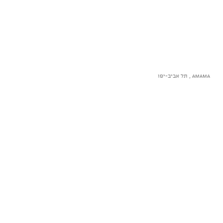
AMAMA , תל אביב-יפו