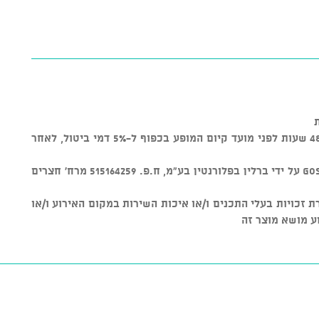
* ניתן לבטל כרטיסים עד טווח זמן של 48 שעות לפני מועד קיום המופע בכפוף ל-5% דמי ביטול, לאחר
* מוצר זה נמכר באמצעות מערכת GOSHOW על ידי ברלין בפלורנטין בע"מ, ח.פ. 515164259 מרח' חצרים
ת על שמירת זכויות בעלי התכנים ו/או איכות השירות במקום האירוע ו/או
ע מושא מוצר זה