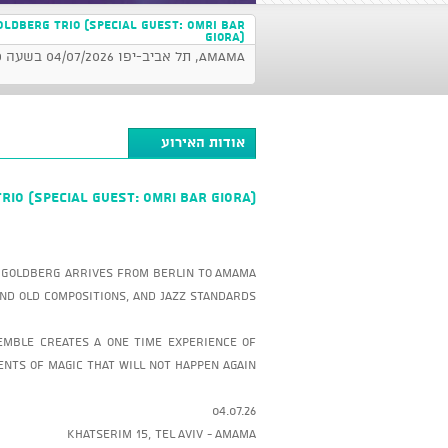
OLDBERG Trio (Special Guest: Omri Bar
Giora)
AMAMA, תל אביב-יפו 04/07/2026 בשעה 20:30
אודות האירוע
rio (Special Guest: Omri Bar Giora)
v Goldberg arrives from Berlin to AMAMA
nd old compositions, and jazz standards.
emble creates a one time experience of
nts of magic that will not happen again.
04.07.26
Khatserim 15, Tel Aviv - AMAMA