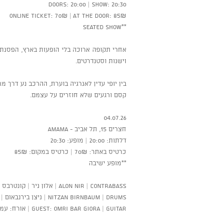
Doors: 20:00 | Show: 20:30
Online ticket: 70₪ | At the door: 85₪
**Seated show
וישנות וסטנדרטים.
בין יופי עדין לאנרגיה בוערת, ההרכב נע דרך 
קסם ורגעים שלא חוזרים על עצמם.
04.07.26
חצרים 15, תל אביב - AMAMA
דלתות: 20:00 | מופע: 20:30
כרטיס באתר: 70₪ | כרטיס במקום: 85₪
**מופע ישיבה
Alon Nir | Contrabass | אלון ניר | קונטרבס
Nitzan Birnbaum | Drums | ניצן בירנבאום | תופים
Guest: Omri Bar Giora | Guitar | אורח: עמרי בר גיורא | גיטרה