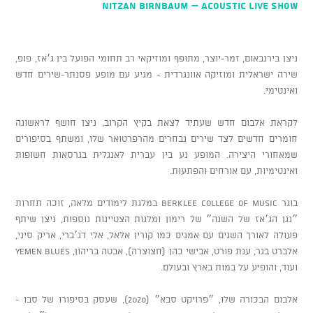
NITZAN BIRNBAUM – Acoustic Live Show
ניצן בירנבאום, זמר-יוצר, מתופף ומוזיקאי רב תחומי הפועל בין ג׳אז, פופ,
שירה ישראלית ומוזיקה אוונגרדית - מגיע עם מופע פסנתר-שירים חדש
ואינטימי.
לקראת אלבום חדש שעתיד לצאת בקיץ הקרוב, ניצן חושף לראשונה
חומרים חדשים לצד שירים נבחרים מהרפרטואר שלו, ומשתף בסיפורים
שמאחורי היצירה. המופע נע בין עברית לאנגלית בגרסאות חשופות
ואינטימיות, עם אורחים והפתעות.
בוגר Berklee College of Music במלגת לימודים מלאה, זוכה תחרות
״נגן הג׳אז של השנה״ של רימון ומלגות הצטיינות נוספות, ניצן שיתף
פעולה לאורך השנים עם אמנים כמו קורין אלאל, אלי דג׳ברי, אריק סיני,
אלברט בגר, ענת פורט, אבישי כהן (חצוצרה), אבטה בריהון, Yemen Blues
ועוד, והופיע על במות בארץ ובעולם.
אלבום הבכורה שלו, ״פרויקט סבא״ (2020), שעסק בסיפורו של סבו -