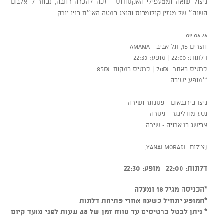
ניצול שואה וממעפילי האקסודוס - זכה להכרה רחבה, נבחר ל״אלבום
השנה״ של מגזין קולומבוס והוצג במטה האו״ם בניו יורק.
09.06.26
חצרים 15, תל אביב - AMAMA
דלתות: 22:00 | מופע: 22:30
כרטיס באתר: 70₪ | כרטיס במקום: 85₪
**מופע ישיבה
ניצן בירנבאום - פסנתר ושירה
נטע מודלינגר - גיטרה
אבישג בן ארויה - שירה
(צילום: yanai moradi)
דלתות: 22:00 | מופע: 22:30
*הכניסה מגיל 18 ומעלה
*המופע יתחיל כשעה אחרי פתיחת דלתות
* ניתן לבטל כרטיסים עד טווח זמן של 48 שעות לפני מועד קיום