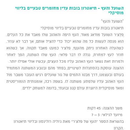
השועל והעץ - תיאטרון בובות עדין מחומרים טבעיים בליווי
מוסיקלי
׳השועל והעץ׳
תיאטרון בובות עדין מחומרים טבעיים בליווי מוסיקלי
ְפלֵצ'ר השועל מודאג מאוד. העץ היפה והאהוב שלו מאבד את כל העלים.
הוא מנסה לעשות כל מה שהוא יכול כדי להציל אותם, אך דבר לא עוזר.
כשהעלה האחרון ניתק מהענף, פלצ'ר כמעט מאבד תקווה. אך כשהוא
חוזר לעץ למחרת, נגלה לו דבר פלאי: העץ שלו השתנה, הפך לאחר
ולמרות זאת נשאר העץ האהוב עליו מכל העצים, עכשיו אולי אפילו יותר.
ההצגה עוסקת בהסתגלות לשינויים, בפחד מהם ובטבע המשתנה המתמיד
בעולם ובעצמנו, דרך מבטו התמים של גור שועלים רגיש העובר משבר מול
העץ האהוב עליו שלפתע משתנה לו. בשפה רכה, אומנותית הומוריסטית
ומאד מוסיקלית היוצרת עולם קטן ובועתי, בדומה למשחק ילדים.
משך ההצגה: 45 דקות
מיועד לגילאי: 3 – 7
בהשראת הספר "העץ של פלצ'ר" מאת ג'וליה רולינסון ובליווי תיאטרון
הקרון.