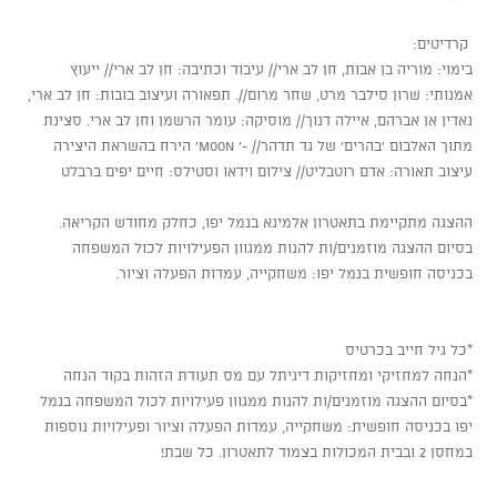
:קרדיטים
בימוי: מוריה בן אבות, חן לב ארי// עיבוד וכתיבה: חן לב ארי// ייעוץ
אמנותי: שרון סילבר מרט, שחר מרום//. תפאורה ועיצוב בובות: חן לב ארי,
נאדין אן אברהם, איילה דנוך// מוסיקה: עומר הרשמן וחן לב ארי. סצינת
הירח בהשראת היצירה 'moon '- מתוך האלבום 'בהרים' של גד תדהר//
עיצוב תאורה: אדם רוטבליט// צילום וידאו וסטילס: חיים יפים ברבלט
ההצגה מתקיימת בתאטרון אלמינא בנמל יפו, כחלק מחודש הקריאה.
בסיום ההצגה מוזמנים/ות להנות ממגוון הפעילויות לכול המשפחה
בכניסה חופשית בנמל יפו: משחקייה, עמדות הפעלה וציור.
*כל גיל חייב בכרטיס
*הנחה למחזיקי ומחזיקות דיגיתל עם מס תעודת הזהות בקוד הנחה
*בסיום ההצגה מוזמנים/ות להנות ממגוון פעילויות לכול המשפחה בנמל
יפו בכניסה חופשית: משחקייה, עמדות הפעלה וציור ופעילויות נוספות
במחסן 2 ובבית המכולות בצמוד לתאטרון. כל שבת!