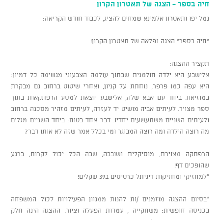
חיה בספר - הצגה של תאטרון הקרון
נמל יפו ותאטרון אלמינא שמחים להציג, לכבוד חודש הקריאה:
"חיה בספר" הצגה נפלאה של תאטרון הקרון!
תקציר ההצגה:
אלישבע היא ילדה חולמנית שבתוך עולמה הצבעוני מגשימה כל דמיון:
היא עפה כמו פרפר, נוחתת על קניון, ואחרי שיטוט ברחוב גם מבקרת
במוזיאון. ביחד עם אבא שלה, אלישבע יוצאת למסע הרפתקאות בתוך
ספר מצויר. לעיתים אביה מושיט יד לעזרה, לעיתים מזהיר מסכנה ברחוב
ולעיתים השניים משתעשעים יחדיו. דבר אחד בטוח: ביחד השניים מגלים
מה רוצה הילדה ומה רוצה המבוגר ומי בכלל אמר שזה לא אותו דבר?
הרפתקה מצוירת, מוסיקלית ושובבה, שבה הכל יכול לקרות, ברגע
שהופכים דף!
*למחזיקי ומחזיקות דיגיתל כרטיסים ב39 שקלים!
*בסיום ההצגה מוזמנים /ות להנות ממגוון הפעילויות לכול המשפחה
בכניסה חופשית: משחקייה , עמדות הפעלה וציור. ההצגה הינה חלק