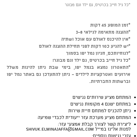
*כל גיל חייב בכרטיס, גם ילד וגם מבוגר
*זמן המופע 45 דקות
*ההצגה מתאימה לגילאי 3-8
*אין להיכנס לאולם עם אוכל ושתיה
*יש להגיע כ10 דקות לפני תחילת ההצגה לאולם
*לנוחיותכם, חניון נמל יפו בסמוך
*כל גיל חייב בכרטיס, גם ילד וגם מבוגר!
*התאטרון נמצא בנמל יפו, בימי שבת ניתן להינות משלל
אירועים ואטרקציות לילדים - ניתן להתעדכן גם באתר נמל יפו
וברשתות החברתיות.
המתחם מציע שירותים נגישים
במתחם ישנם 4 מקומות נגישים
ניתן להכניס למתחם חיית שירות
המתחם מציע מערכת עזר ייעודית לכבדי שמיעה
ליצירת קשר לצורך קבלת אמצעי עזר:
לפנות אלינו במייל
shivuk.elminajaffa@gmail.com
עזרי נגישות נוספים: