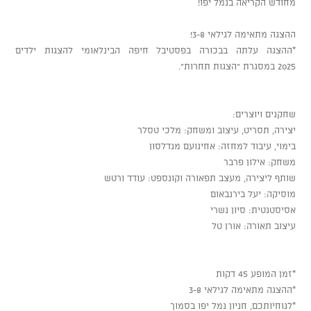
מחודש הקריאה בנמל יפו!
ההצגה מתאימה לגילאי 3-8!
*ההצגה עלתה בבכורה בפסטיבל חיפה הבינלאומי להצגות ילדים
2025 במסגרת "הצגות תחרות".
שחקנים ויוצרים:
יצירה, תסריט, עיצוב ומשחק: מלכי טסלר
בימוי, עיבוד למחזה: אחינועם מנדלסון
משחק: אילון פרבר
שותף ליצירה, מעצב תפאורה וקונספט: עודד ורטש
מוסיקה: יעל בירנבאום
אסיסטנטית: סיון נשרי
עיצוב תאורה: אורן טל
*זמן המופע 45 דקות
*ההצגה מתאימה לגילאי 3-8
*לנוחיותכם, חניון נמל יפו בסמוך