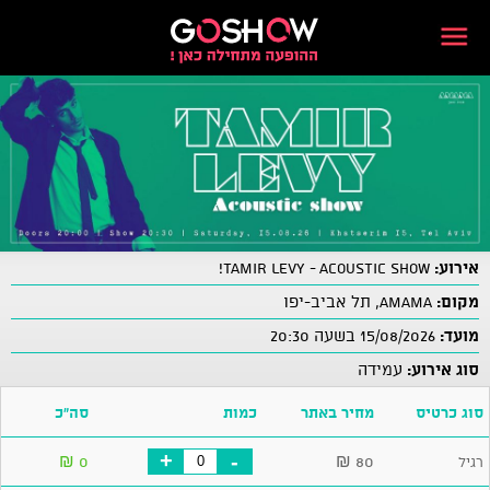
אירוע:
TAMIR LEVY - Acoustic show!
מקום:
AMAMA, תל אביב-יפו
מועד:
15/08/2026 בשעה 20:30
סוג אירוע:
עמידה
סוג כרטיס
מחיר באתר
כמות
סה"כ
+
-
₪
0
₪
80
רגיל