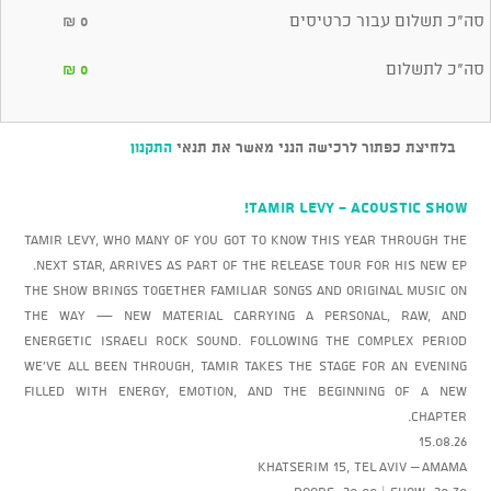
סה"כ תשלום עבור כרטיסים
₪
0
סה"כ לתשלום
₪
0
בלחיצת כפתור לרכישה הנני מאשר את תנאי
התקנון
TAMIR LEVY - Acoustic show!
Tamir Levy, who many of you got to know this year through The
Next Star, arrives as part of the release tour for his new EP.
The show brings together familiar songs and original music on
the way — new material carrying a personal, raw, and
energetic Israeli rock sound. Following the complex period
we’ve all been through, Tamir takes the stage for an evening
filled with energy, emotion, and the beginning of a new
chapter.
15.08.26
Khatserim 15, Tel Aviv – AMAMA
Doors: 20:00 | Show: 20:30