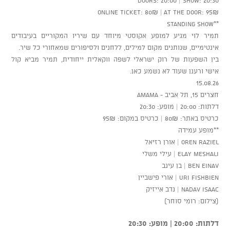
Online ticket: 80₪ | At the door: 95₪
**Standing show
תמיר לוי מגיע למופע אקוסטי מיוחד עם שיריו המקוריים בעיבודים
אינטימיים, שנותנים מקום למילים, ללחנים ולסיפורים שמאחורי כל שיר.
בין השפעות של רוק ישראלי לשפה ווקאלית ייחודית, תמיר מביא קול
אישי ורענן שעוד לא נשמע כאן.
15.08.26
חצרים 15, תל אביב - AMAMA
דלתות: 20:00 | מופע: 20:30
כרטיס באתר: 80₪ | כרטיס במקום: 95₪
**מופע עמידה
Oren Raziel | אורן רזיאל
Elay Meshali | עילי משלי
Ben Einav | בן עינב
Uri Fishbien | אורי פישביין
Nadav Isaac | נדב אייזיק
(צילום: רומי סוחר)
דלתות: 20:00 | מופע: 20:30