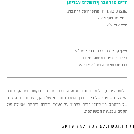
הדים מן העבר (ירושלים עברית)
קונצרט בהנחיית
פרופ' יואל גרינברג
שולי ווטרמן
ויולה
הלל צרי
צ׳לו
באך
קונצ׳רטו ברנדנבורגי מס׳ 6
בירד
פנטזיה לשישה ויולים
ברהמס
שישייה מס׳ 2 אופ. 36
שלוש יצירות, שלוש תחנות במסע החברתי של כלי הקשת: מן הקונסורט
האנגלי השוויוני של בירד, דרך המרד החברתי של באך, ועד חדוות הנגינה
של ברהמס בין כתלי הבית. סיפור על מעמד, חברה, ביתיות, אצולה ועל
הקסם שבנגינה המשותפת.
הגדרות נגישות לא הוגדרו לאירוע הזה.