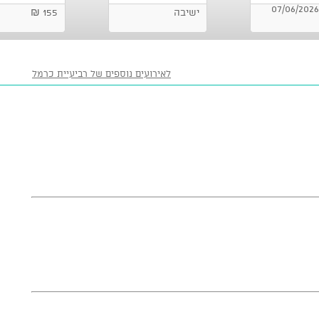
אודיטוריום ניר (בית התותחן), זכרון יעקב 07/06/2026
ישיבה
155 ₪
לאירועים נוספים של רביעיית כרמל