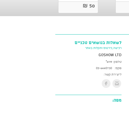
50 ₪
לשאלות בנושאים טכניים
רכישה,כירטוס ותקלות באתר
GoShow LTD
טלפון:
*6119
פקס:
03-6440730
ליצירת קשר:
מפה: