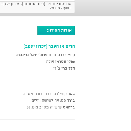
בשעה 20:00
אודות האירוע
הדים מן העבר (זכרון יעקב)
קונצרט בהנחיית
פרופ' יואל גרינברג
שולי ווטרמן
ויולה
הלל צרי
צ׳לו
באך
קונצ׳רטו ברנדנבורגי מס׳ 6
בירד
פנטזיה לשישה ויולים
ברהמס
שישייה מס׳ 2 אופ. 36