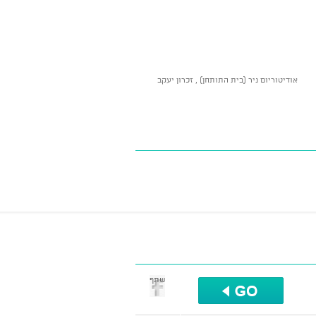
אודיטוריום ניר (בית התותחן) , זכרון יעקב
שתף