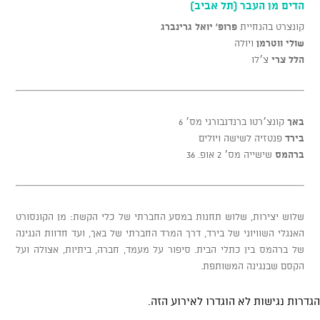
הדים מן העבר (תל אביב)
קונצרט בהנחיית
פרופ' יואל גרינברג
שולי ווטרמן
ויולה
הלל צרי
צ׳לו
באך
קונצ׳רטו ברנדנבורגי מס׳ 6
בירד
פנטזיה לשישה ויולים
ברהמס
שישייה מס׳ 2 אופ. 36
שלוש יצירות, שלוש תחנות במסע החברתי של כלי הקשת: מן הקונסורט
האנגלי השוויוני של בירד, דרך המרד החברתי של באך, ועד חדוות הנגינה
של ברהמס בין כתלי הבית. סיפור על מעמד, חברה, ביתיות, אצולה ועל
הקסם שבנגינה המשותפת.
הגדרות נגישות לא הוגדרו לאירוע הזה.