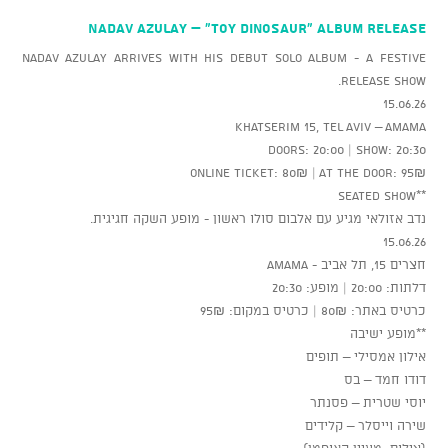
NADAV AZULAY – “Toy Dinosaur” Album Release
Nadav Azulay arrives with his debut solo album - a festive
release show.
15.06.26
Khatserim 15, Tel Aviv – AMAMA
Doors: 20:00 | Show: 20:30
Online ticket: 80₪ | At the door: 95₪
**Seated show
נדב אזולאי מגיע עם אלבום סולו ראשון - מופע השקה חגיגית.
15.06.26
חצרים 15, תל אביב - AMAMA
דלתות: 20:00 | מופע: 20:30
כרטיס באתר: 80₪ | כרטיס במקום: 95₪
**מופע ישיבה
אילון אמסילי – תופים
דודו חמד – בס
יוסי שטרית – פסנתר
שירה וייסלר – קלידים
(צילום: מעיין קאופמן)