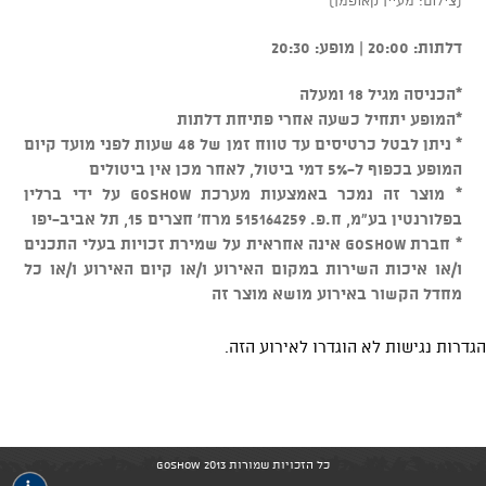
דלתות: 20:00 | מופע: 20:30
*הכניסה מגיל 18 ומעלה
*המופע יתחיל כשעה אחרי פתיחת דלתות
* ניתן לבטל כרטיסים עד טווח זמן של 48 שעות לפני מועד קיום
המופע בכפוף ל-5% דמי ביטול, לאחר מכן אין ביטולים
* מוצר זה נמכר באמצעות מערכת GOSHOW על ידי ברלין
בפלורנטין בע"מ, ח.פ. 515164259 מרח' חצרים 15, תל אביב-יפו
* חברת GOSHOW אינה אחראית על שמירת זכויות בעלי התכנים
ו/או איכות השירות במקום האירוע ו/או קיום האירוע ו/או כל
מחדל הקשור באירוע מושא מוצר זה
הגדרות נגישות לא הוגדרו לאירוע הזה.
כל הזכויות שמורות GoShow 2013