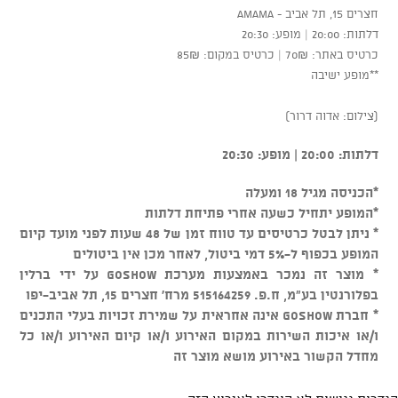
חצרים 15, תל אביב - AMAMA
דלתות: 20:00 | מופע: 20:30
כרטיס באתר: 70₪ | כרטיס במקום: 85₪
**מופע ישיבה
(צילום: אדוה דרור)
דלתות: 20:00 | מופע: 20:30
*הכניסה מגיל 18 ומעלה
*המופע יתחיל כשעה אחרי פתיחת דלתות
* ניתן לבטל כרטיסים עד טווח זמן של 48 שעות לפני מועד קיום
המופע בכפוף ל-5% דמי ביטול, לאחר מכן אין ביטולים
* מוצר זה נמכר באמצעות מערכת GOSHOW על ידי ברלין
בפלורנטין בע"מ, ח.פ. 515164259 מרח' חצרים 15, תל אביב-יפו
* חברת GOSHOW אינה אחראית על שמירת זכויות בעלי התכנים
ו/או איכות השירות במקום האירוע ו/או קיום האירוע ו/או כל
מחדל הקשור באירוע מושא מוצר זה