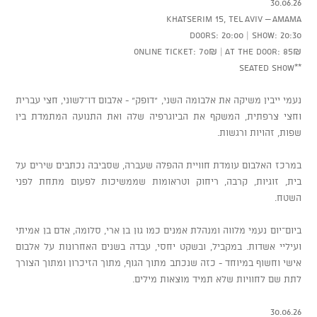
30.06.26
Khatserim 15, Tel Aviv – AMAMA
Doors: 20:00 | Show: 20:30
Online ticket: 70₪ | At the door: 85₪
**Seated show
נעמי ייבין משיקה את אלבומה השני, “דופק” - אלבום דו־לשוני, חצי עברית
וחצי צרפתית, המשקף את הביוגרפיה שלה ואת התנועה המתמדת בין
שפות, זהויות ורגשות.
במרכז האלבום עומדת חוויית ההפלה שעברה, שסביבה נכתבים שירים על
בית, זוגיות, קרבה, ריחוק וטראומות שממשיכות לפעום מתחת לפני
השטח.
ביום־יום נעמי מלווה ומנהלת אמנים כמו גון בן ארי, סלומה, אדם בן אמיתי
ועיליי אשדות. במקביל, ובשקט יחסי, עבדה בשנים האחרונות על אלבום
אישי וחשוף במיוחד - כזה שנכתב מתוך הגוף, מתוך הזיכרון ומתוך הצורך
לתת שם לחוויות שלא תמיד מוצאות מילים.
30.06.26