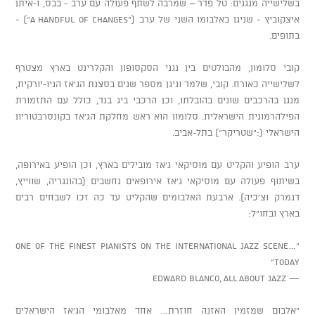
בשלישייה מנגנים: טל פדר – שמרבה לשתף פעולה עם ערב - בבס, ו-איתן
איצקוביץ - שניגן באלבומו השני של ערב ("A Handful of Changes") -
בתופים.
קובי סלומון, מהבולטים בין נגני הסקסופון והקלרינט בארץ מצטרף
לשלישייה כאורח. קובי, שלמד וניגן מספר שנים בסצנת הג'אז הניו-יורקית,
מנגן בהרכבים שונים בהובלתו, וכן הרכבי ביג בנד, כולל עם התזמורת
הפילהרמונית הישראלית. סלומון הוא ראש מחלקת הג'אז בקונסרבטוריון
הישראלי (:"שטריקר") בתל-אביב.
ערב הופיע והקליט עם מוסיקאי ג’אז מובילים בארץ, וכן הופיע באירופה,
בשיתוף פעולה עם מוסיקאי ג’אז אירופאים נחשבים (בהונגריה, שווייץ,
דנמרק וצ’כיה). ארבעת האלבומים שהקליט עד כה זכו לשבחים רבים
בארץ ובחו”ל:
“…one of the finest pianists on the international jazz scene
today”
— Edward Blanco, All About Jazz
“אלבום שמזמין האזנה חוזרת… אחד מאלבומי הג’אז הישראלים