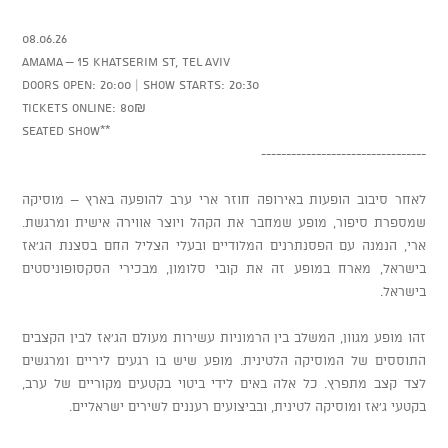
08.06.26
AMAMA – 15 Khatserim St, Tel Aviv
Doors open: 20:00 | Show starts: 20:30
Tickets online: 80₪
Seated show**
---------------------------------
לאחר סיבוב הופעות באירופה חוזר ארי ערב להופעה בארץ – מוסיקה
שמספרת סיפור, מופע שמחבר את הקהל ויוצר אווירה אישית ומרגשת.
ארי, הנמנה עם הפסנתרנים המלודיים ובעלי הצליל החם בסצנת הג’אז
בישראל, מארח במופע זה את קובי סלומון, מבכירי הסקסופוניסטים
בישראל.
זהו מופע מגוון, המשלב בין הרמוניות עשירות מעולם הג’אז לבין הקצבים
התוססים של המוסיקה הלטינית. מופע שיש בו רגעים ליריים ומרגשים
לצד קצב מתפרץ. כל אלה באים לידי ביטוי בקטעים מקוריים של ערב,
בקטעי ג’אז ומוסיקה לטינית, ובביצועים רעננים לשירים ישראליים.