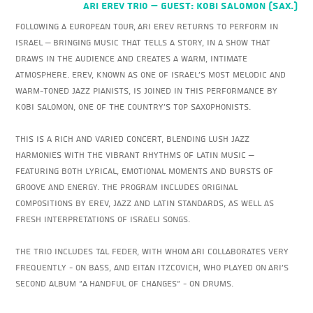
ARI EREV Trio – Guest: Kobi Salomon (Sax.)
Following a European tour, Ari Erev returns to perform in
Israel – bringing music that tells a story, in a show that
draws in the audience and creates a warm, intimate
atmosphere. Erev, known as one of Israel’s most melodic and
warm-toned jazz pianists, is joined in this performance by
Kobi Salomon, one of the country’s top saxophonists.
This is a rich and varied concert, blending lush jazz
harmonies with the vibrant rhythms of Latin music –
featuring both lyrical, emotional moments and bursts of
groove and energy. The program includes original
compositions by Erev, jazz and Latin standards, as well as
fresh interpretations of Israeli songs.
The trio includes Tal Feder, with whom Ari collaborates very
frequently - on bass, and Eitan Itzcovich, who played on Ari's
second album "A Handful of Changes" - on drums.