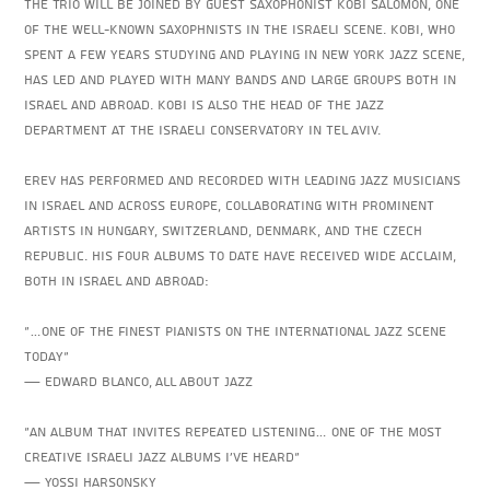
The Trio will be joined by guest saxophonist Kobi Salomon, one
of the well-known saxophnists in the Israeli scene. Kobi, who
spent a few years studying and playing in New York Jazz scene,
has led and played with many bands and large groups both in
Israel and abroad. Kobi is also the head of the jazz
department at the Israeli Conservatory in Tel Aviv.
Erev has performed and recorded with leading jazz musicians
in Israel and across Europe, collaborating with prominent
artists in Hungary, Switzerland, Denmark, and the Czech
Republic. His four albums to date have received wide acclaim,
both in Israel and abroad:
“…one of the finest pianists on the international jazz scene
today”
— Edward Blanco, All About Jazz
“An album that invites repeated listening… one of the most
creative Israeli jazz albums I’ve heard”
— Yossi Harsonsky