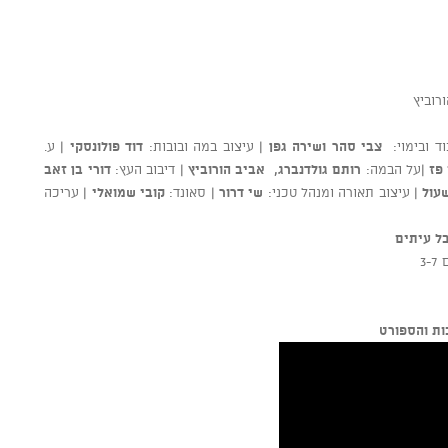
רוביץ
וד ובימוי:
צבי סהר ושירה גפן |
עיצוב במה ובובות:
דוד פולונסקי |
ע.
 פז
|
על הבמה:
רותם גולדנברג, אביב הורוביץ |
דיבוב העץ:
דורי בן זאב
עול |
עיצוב תאורה ומנהל טכני:
שי דרור |
סאונד:
קובי שמואלי |
עריכה
ל עיתים
ת והספורט