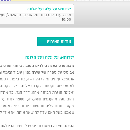
ילדותא: על עלה ועל אלונה
10:00
אודות האירוע
ילדותא: על עלה ועל אלונה
זוכת פרס הצגת הילדים הטובה ביותר ופרס בימו
מבוסס על ספרה של שירה גפן | עיבוד ובימוי צב
אנסמבל עיתים גאה להציג - עיבוד בימתי לספר 
למסע פיוטי וקסום בעקבות אלונה - ילדה קטנה
"אלונה חוזרת הביתה מהגן, דרך הגן", כך מתח
זהוב נופל מהענפים שמעליה, ונשאר לנוח על 
שקט – מגונן עליה מהגשם ופותח בפניה מסע פנ
שממנו בא? האם עליו להישאר איתה, או אולי ל
ההצגה נוצרה במסגרת פסטיבל חיפה הבינלאומי ה-35 להצגות ילדים לשנת 2025 וזכתה 