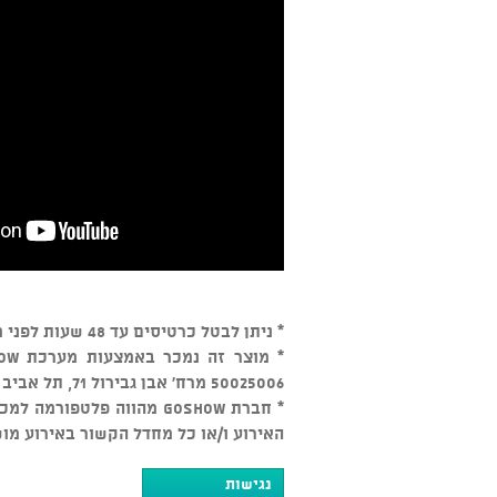
* ניתן לבטל כרטיסים עד 48 שעות לפני מועד המופע בכפוף ל-5% דמי ביטול, לאחר מכן אין ביטולים
50025006 מרח' אבן גבירול 71, תל אביב יפו.
* חברת GOSHOW מהווה פלטפ
האירוע ו/או כל מחדל הקשור באירוע מו
נגישות