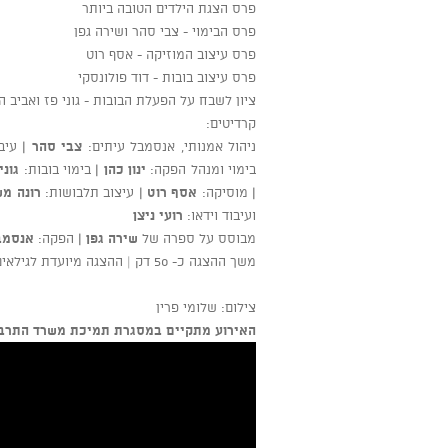
פרס הצגת הילדים הטובה ביותר
פרס הבימוי - צבי סהר ושירה גפן
פרס עיצוב המוזיקה - אסף רוט
פרס עיצוב בובות - דוד פולונסקי
ציון לשבח על הפעלת הבובות - גוני פז ואביב הו
קרדיטים:
ניהול אמנותי, אנסמבל עיתים:
צבי סהר |
עיב
בימוי ומנהל הפקה:
ינון כהן |
בימוי בובות:
גוני
|
מוסיקה:
אסף רוט |
עיצוב תלבושות:
רונה מש
ועיבוד וידאו:
רועי ניצן
מבוסס על ספרה של
שירה גפן
|
הפקה:
אנסמב
משך ההצגה כ- 50 דק | ההצגה מיועדת לגילאים 3-7
צילום: שלומי פרין
האירוע
מתקיים במסגרת תמיכת משרד התרבו