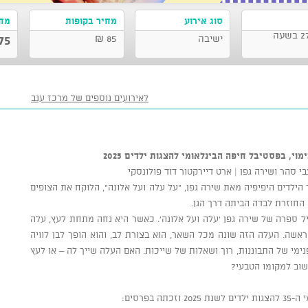
סוג אירוע
מחיר בקופות
מחי
מרכז ענב לתרבות, תל אביב-יפו 27/08/2026 בשעה
ישיבה
85 ₪
75 ₪
לאירועים נוספים של מרכז ענב
י, בפסטיבל חיפה הבינלאומי להצגות ילדים 2025
י סהר ושירה גפן | ארט דיירקטור דוד פולונסקי
הילדים היפיפיה מאת שירה גפן, "על עלה ועל אלונה", הלוקח את הצופים
 החוזרת לבדה הביתה דרך הגן.
יל ספרה של שירה גפן 'עלה ועל אלונה'. כאשר היא נחה מתחת לעץ, עלה
ראשה. העלה הזה שונה מכל השאר, הוא בצורת לב, והוא הופך לבן לוויה
ימי של התבוננות, רוך ושאלות של שייכות. האם העלה שייך לה – או לעץ
שוב למקומו הטבעי?
בפרסים: