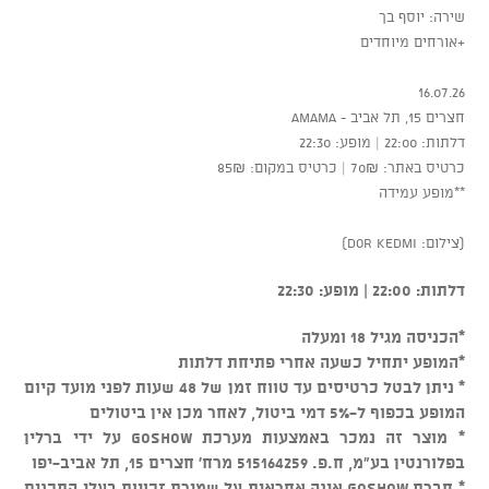
שירה: יוסף בך
+אורחים מיוחדים
16.07.26
חצרים 15, תל אביב - AMAMA
דלתות: 22:00 | מופע: 22:30
כרטיס באתר: 70₪ | כרטיס במקום: 85₪
**מופע עמידה
(צילום: Dor Kedmi)
דלתות: 22:00 | מופע: 22:30
*הכניסה מגיל 18 ומעלה
*המופע יתחיל כשעה אחרי פתיחת דלתות
* ניתן לבטל כרטיסים עד טווח זמן של 48 שעות לפני מועד קיום
המופע בכפוף ל-5% דמי ביטול, לאחר מכן אין ביטולים
* מוצר זה נמכר באמצעות מערכת GOSHOW על ידי ברלין
בפלורנטין בע"מ, ח.פ. 515164259 מרח' חצרים 15, תל אביב-יפו
* חברת GOSHOW אינה אחראית על שמירת זכויות בעלי התכנים