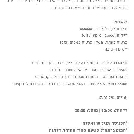
כתיבה מוקפדת לאלתור חופשי, ויוצרת דיאלוג חי בין הנגנים — מתח
דינמי לצד רגעים אינטימיים מלאי רגש ונשימה.
20.06.26
חצרים 15, תל אביב - AMAMA
דלתות: 20:00 | מופע: 20:30
כרטיס באתר: 70₪ | כרטיס במקום: 85₪
**מופע ישיבה
Liav Baruch – Oud & Fentam | ליאב ברוך – עוד ופנטאם
Orel Oshrat – Piano | אוראל אושרת – פסנתר
Dror Teboul – Upright Bass | דרור טובול – קונטרבס
David Sami – Drums & Percussion | דוד דגמי – תופים וכלי הקשה
(צילום: איל גרניט)
דלתות: 20:00 | מופע: 20:30
*הכניסה מגיל 18 ומעלה
*המופע יתחיל כשעה אחרי פתיחת דלתות