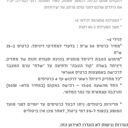
ולוקחים אותם הביתה להמשך משחק עשיר ומפתח. רועי הגורילה יוביל
את הילדים שלכם לתוך עולם מרתק של יצירתיות!
* הפעילות מתאימה לגילאי 5+
* משך הפעילות כ-45 דקות
לגילי 4+
*מחיר כרטיס 50 ש"ח | בלעדי למחזיקי דיגיתל: כרטיס ב-35
ש"ח
*מימוש הטבת דיגיתל מותנית בהזנת תעודת זהות של מחזיק
דיגיתל בשדה "קוד הטבה" ולחיצה על "שלח" טרם המעבר
לרכישה באמצעות כרטיס אשראי
*כל מחזיק דיגיתל רשאי לרכוש עד 4 כרטיסים
* החל מהשעה 13:00 – רכישה במקום (במחיר מלא- 50₪)
והרכבה עצמאית עד גמר המלאי.
* מדיניות ביטולים: ניתן לבטל כרטיסים עד יומיים לפני מועד
המופע בכפוף ל-5% דמי ביטול, לאחר מכן אין ביטולים
הגדרות נגישות לא הוגדרו לאירוע הזה.