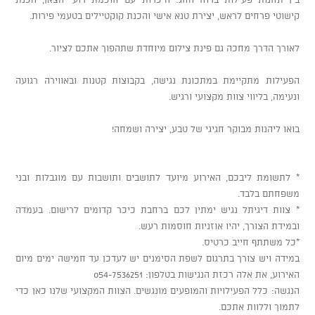
קישוטי פרחים לראש, יצירת טנא אישי והכנת קוקטיילים בטעמי פירות.
לאורך הדרך מחכה גם פינת צילום מיוחדת שתהפוך אתכם לציור.
הפעילות מתקיימת במתכונת נגישה, בקבוצות קטנות ובאווירה רגועה
ונעימה, בליווי צוות מקצועי ורגיש.
בואו ליהנות מבוקר חגיגי של טבע, יצירה ושמחה!
* לתשומת ליבכם, האירוע מיועד לתושבים ותושבות עם מוגבלות ובני
משפחתם בלבד.
* צוות דיגיתל נגיש ימתין לכם ברחבת כיכר קדומים לרישום. בעמדה
ובמידת הצורך, יהיו אוזניות חוסמות רעש.
*כל משתתף חייב כרטיס.
במידה ויש צורך בתרגום לשפת הסימנים יש לעדכן עד חמישה ימים מיום
האירוע, את אלה רכזת הנגישות בטלפון: 054-7536251
הנגשה: כלל הפעילויות והמופעים מונגשים. הצוות המקצועי שלנו כאן כדי
לתמוך וללוות אתכם.