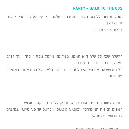
Party - Back To The 80s
מופע מחווה ללהיטי הענק והסאונד האלקטרוני של העשור הכי צבעוני
שהיה כאן:
THE 80’S ARE BACK!
העשור שבו כל שיר הוא המנון, ממדונה, מייקל ג'קסון וקווין ועד ג'ורג'
מייקל, בון ג'ובי וכוורת חוזרת –
כל מה שעשה את האייטיז למה שהם, חוזר בלייב, על במה אחת, במסיבה
מטורפת.
המופע Party like it’s the 80’s מופק על ידי פרויקט weAre
המפיק גם את המופעים" ,"Live Aid Tribute", "Black Magic" :נפגשים
על הדשא" ו"צוותא".
כאן מצטרפים לאינסטה שלנו