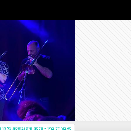
סאבור דל בריו - סלסה חיה ובועטת על קו ה