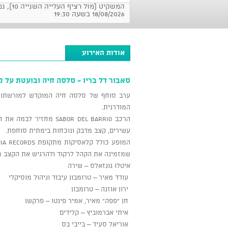
המשקיט (מול רציף ה
18/08/2026 בשעה 19:30
אודות האירוע
סאבור דל בריו - סלסה חיה ובועטת על ק
המודרנית.
הרכב Sabor Del Barrio 
עשירים, קצב מדבק ונוכחות בימתית סוחפת.
שמזמינה את הקהל לרקוד ולהרגיש את הקצב מ
איטלו גונזאלס – שירה
עודד מאיר – טרומבון עיבוד וניהול מוסיקלי
ירון אוזנה – טרומבון
חן "פפה" מאיר, אמיר פינטו – פרקשן
איתי אברמוביץ – קלידים
אוריאל סעיד – בייבי בס