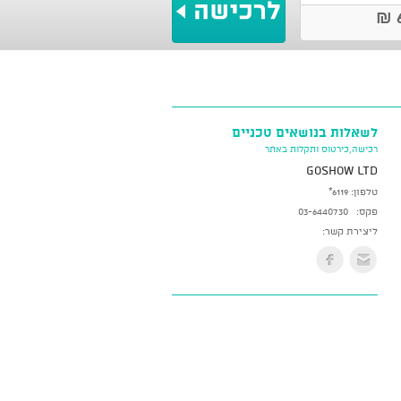
6
לשאלות בנושאים טכניים
רכישה,כירטוס ותקלות באתר
GoShow LTD
טלפון:
*6119
פקס:
03-6440730
ליצירת קשר: