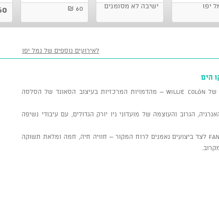
עלייה השנייה 10), נמל יפו
ישיבה לא מסומנים
0 ₪
60 ₪
לאירועים נוספים של נמל יפו
ו הים
ערב סוחף של סלסה חיה המוקדש למורשתו של Willie Colón – מהדמויות המרכזיות בעיצוב הסאונד של הסלסה
מחזיר לבמה את האנרגיה, הגרוב והעוצמה של מועדוני ניו יורק הגדולים, עם עיבודי נשיפה
המופע כולל קלאסיקות מתקופת Fania Records לצד ביצועים נאמנים לרוח המקור – חוויה חיה, חמה ומלאת תשוקה
קרוב.