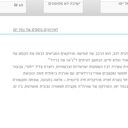
עלייה השנייה 10), נמל יפו
ישיבה לא מסומנים
60 ₪
לאירועים נוספים של נמל יפו
לעית להב, הוא הרכב של חמישה מוזיקאים המביאים לבמה את הקסם של
אוזי ומלא חיים, הנחשב לעיתים ל״ג׳אז של ברזיל״ .
עשירה לבין השפעות ישראליות ועכשוויות, ויוצרת צליל ייחודי, צבעוני
 חופשי ומקצבים אפרו־ברזילאיים, עם אנרגיה בימתית חמה וכובשת.
חד נוצרת חוויה מוזיקלית חיה ודינמית – מלאה בתנועה, שמחה ותקשורת
נמל יפו, המוזיקה של שורול׳ה מקבלת תפאורה טבעית מושלמת, בין ים,