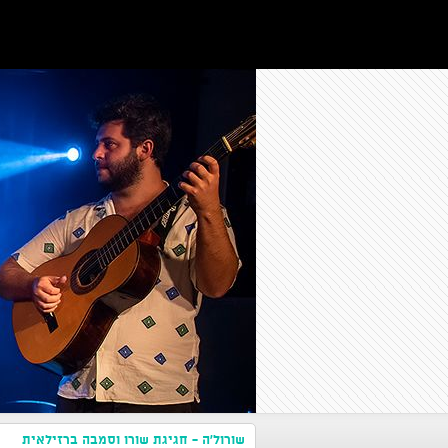
שורול'ה - חגיגת שורו וסמבה ברזילאית