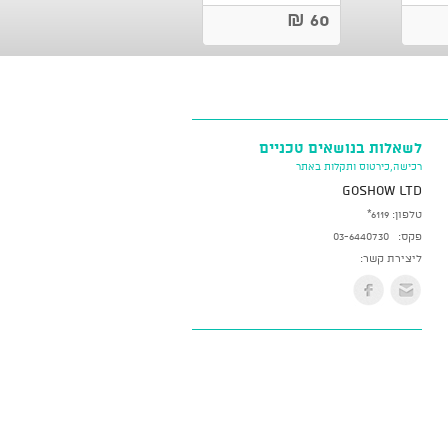
60 ₪
לשאלות בנושאים טכניים
רכישה,כירטוס ותקלות באתר
GoShow LTD
טלפון:
*6119
פקס:
03-6440730
ליצירת קשר: