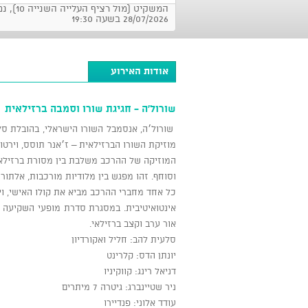
המשקיט (מול רציף ה
28/07/2026 בשעה 19:30
אודות האירוע
שורול'ה - חגיגת שורו וסמבה ברזילאית
שורול׳ה, אנסמבל השורו הישראלי, בהובלת ס
מוזיקת השורו הברזילאית – ז׳אנר תוסס, וירטו
המוזיקה של ההרכב משלבת בין מסורת ברזילאית 
וסוחף. זהו מפגש בין מלודיות מורכבות, אלתור
כל אחד מחברי ההרכב מביא את קולו האישי, וי
אינטואיטיבית. במסגרת סדרת מופעי השקיעה ב
אור ערב וקצב ברזילאי.
סלעית להב: חליל ואקורדיון
יונתן הדס: קלרינט
דניאל רינג: קווקיניו
ניר שטיינברג: גיטרה 7 מיתרים
עודד אלוני: פנדיירו