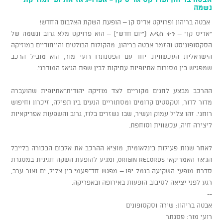
נשמה
אבטה בריהון ופרויקט אדיס קן – הופעת השקת האלבום החדש!
"אדיס קן" – አዲስ ቀን ("יום חדש") – הוא פרויקט מלא גרוב ונשמה של
הסקסופוניסט והזמר אבטה בריהון, מהקולות הבולטים והייחודיים במוזיקה
הישראלית העכשווית. יחד עם הפסנתרן רועי מור, הוא מוביל הרכב
שמפגיש בין מסורות אתיופיות עתיקות לבין שפת הג'אז המודרני.
ההרכב מבצע לחנים מקוריים לצד מוזיקה יהודית־אתיופית שהועברה
מדור לדור, וטקסטים קדומים ומסתוריים הנעים בין תפילה, זיכרון וחיפוש
רוחני. זהו צליל עמוק ועשיר, שבו נשזרים בלוז, גרוב והשפעות אפריקאיות
ליצירה חיה, עכשווית וסוחפת.
לאחר שנות פעילות בינלאומית, מוציא ההרכב את אלבום הבכורה בלייבל
הג'אז האמריקאי Origin Records, ומגיע להופעת השקה חגיגית במסגרת
סדרת מופעי השקיעה בנמל יפו – מפגש חד־פעמי בין צליל, ים ואור ערב,
רגע לפני יציאה לסיבוב הופעות באירופה ובאפריקה.
--
אבטה בריהון: שירה וסקסופונים
רועי מור: פסנתר