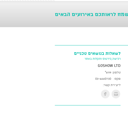
שמח לראותכם באירועים הבאים
לשאלות בנושאים טכניים
רכישה,כירטוס ותקלות באתר
GoShow LTD
טלפון:
*6119
פקס:
03-6440730
ליצירת קשר: