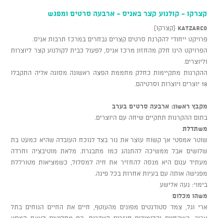
קצרקו - קולנוע קצר באניס - ארבעה סרטים ומפגש
KATZARCO
(קצרקו)
פרויקט ייחודי להקרנת סרטים קצרים נבחרים במרכז תרבות אניס.
הפרויקט הינו חלק מהחזון מרכז אניס, לפעול כבית לקולנוע קצר ליוצרות
וליוצרים.
ההקרנות מתקיימות כחלק מחממת הפצה ראשונה מסוגה אליה התקבלו
18 יוצרים ויוצרות וסרטיהם.
מקבץ ראשון: ארבעה סרטים בערב
בתום ההקרנות תתקיים שיחה עם היוצרים.
משתדלת
שוטר אמפטי אך קשוח עוצר את נור בצד לנוכח העובדה שהיא כמעט בת
שלושים אבל ממשיכה להתנהג כמו מתבגרת. מלאת מוטיבציה וחרדה
מעתיד עגום היא מנסה להחזיר את חיה למסלול, כשמציאות מטורללת
מפגישה אותה עם בעיות אחרות בכל פינה.
בימוי: נעה אלישע
משהו מכלום
ארי וגל, צמד סטודנטים מפונים מהעוטף, חיים את החיים הנוחים בתל
אביב. כשהחיים והלימודים חוזרים לשדרות, הם מחליטים לצאת למסע