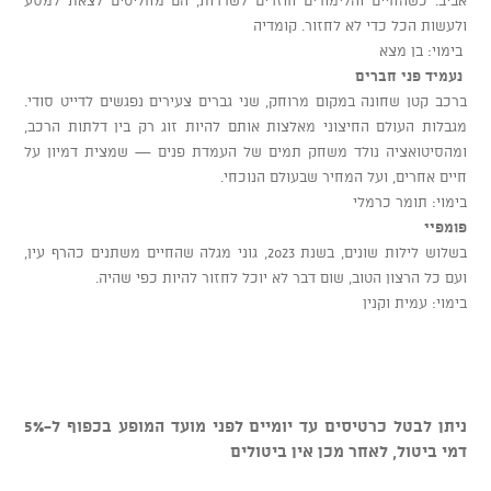
ולעשות הכל כדי לא לחזור. קומדיה
בימוי: בן מצא
נעמיד פני חברים
ברכב קטן שחונה במקום מרוחק, שני גברים צעירים נפגשים לדייט סודי.
מגבלות העולם החיצוני מאלצות אותם להיות זוג רק בין דלתות הרכב,
ומהסיטואציה נולד משחק תמים של העמדת פנים — שמצית דמיון על
חיים אחרים, ועל המחיר שבעולם הנוכחי.
בימוי: תומר כרמלי
פומפיי
בשלוש לילות שונים, בשנת 2023, גוני מגלה שהחיים משתנים כהרף עין,
ועם כל הרצון הטוב, שום דבר לא יוכל לחזור להיות כפי שהיה.
בימוי: עמית וקנין
ניתן לבטל כרטיסים עד יומיים לפני מועד המופע בכפוף ל-5%
דמי ביטול, לאחר מכן אין ביטולים