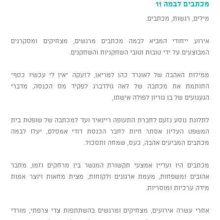
מכתבים לבמה 11
מילים, רגשות, מכתבים.
אירוע ייחודי המביא לבמה מכתבים מרגשים, מצחיקים ומסקרנים
המבוצעים על ידי טובות וטובי השחקניות והשחקנים.
ממילות האהבה של לאונרד כהן למריאן, לזעקה "אין לי עכשיו כסף"
החותמת את מכתבה של לאה גולדברג לפקיד מס הכנסה, מדברי
הגעגועים של בן גוריון לפולה אישתו,
לתלונת נוסע נזעם לחברת התעופה ריינאיר ועד למכתבה של שופטת בית
המשפט העליון אסתר חיות לחבר הכנסת דודי אמסלם, יעלו לבמה
מכתבים המביעים אהבה, כעס, שמחה ותסכול.
מכתבים היו ועדיין אמצעי תקשורת המגשר בין מרחקים וזמן, מחבר
אהובים ומשפחות, מעמת ארגונים ולקוחות, מצית מחאות ויוצר אמות
מידה ערכיות ומוסריות.
אחרי עשרה אירועים, מצחיקים ומרגשים בהשתתפות צדי צרפתי, מורדי