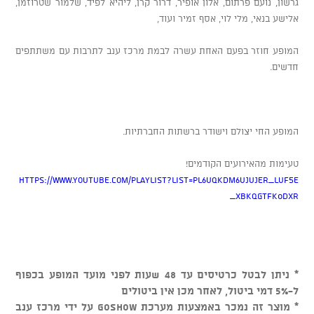
גרשון, נועם פרתום, אלון אופיר, דרור קרן, ליהיא לפיד, שלמור שטרוזמן,
אלישע בנאי, מלי לוי, אסף זמיר ועוד,
המופע חוזר בפעם האחת עשרה לבמת מרכז ענב לתרבות עם משתתפים
חדשים.
המופע החי יצולם וישודר ברשתות החברתיות.
טעימות מהאירועים הקודמים!
https://www.youtube.com/playlist?list=PL6uQkdm6UJUjER_lUf5E
XBkQgtFk0Dxr_
* ניתן לבטל כרטיסים עד 48 שעות לפני מועד המופע בכפוף
ל-5% דמי ביטול, לאחר מכן אין ביטולים
* מוצר זה נמכר באמצעות מערכת GOSHOW על ידי מרכז ענב