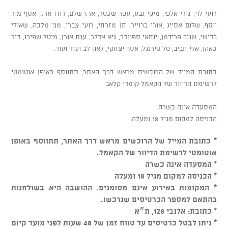
רועי לוי, גורי אלפי, מיקי גבע, עפר שכטר, ארז שלם, דודו ארז, אסף מור
יוסף, שלום אסייג ,אורי ברוייר, חן מזרחי, רועי צברי, מני מלכה, שאולי
בדישי, שגיב פרידמן, יוחאי ספונדר, גיא אדלר, ענת אורן, מיטל שפירו, דור
כאהן, אלי חביב, טל טירנגל, אסף יצחקי, לאה לב ועוד ועוד.
כתובת המייל של הרוכשים מראש דרך האתר, תתווסף באופן אוטומטי
לרשימת הדיוור של הקאמל קומדי קלאב
המסעדה אינה כשרה.
הכניסה למקום מגיל 18 ומעלה.
* כתובת המייל של הרוכשים מראש דרך האתר, תתווסף באופן
אוטומטי לרשימת הדיוור של הקאמל.
* המסעדה אינה כשרה
* הכניסה למקום מגיל 18 ומעלה
* המקומות באירוע אינם מסומנים. ההושבה היא בשולחנות
בהתאם למספר הכרטיסים שנרכשו.
* כתובת: אלנבי 128, ת״א
* ניתן לבטל כרטיסים עד טווח זמן של 48 שעות לפני מועד קיום