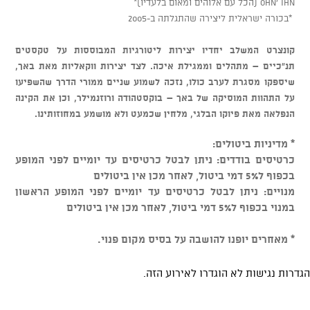
ohn' ihn (הכל עם אלוהים ומאום בלעדיו)*
*בכורה ישראלית ליצירה שהתגלתה ב-2005
קונצרט המשלב יחדיו יצירות ליטורגיות המבוססות על טקסטים
תנ"כיים – מתהלים וממגילת איכה. לצד יצירות ווקאליות מאת באך,
שיספקו מסגרת לערב כולו, נזכה לשמוע שניים ממורי הדרך שהשפיעו
על התהוות המוסיקה של באך – בוקסטהודה ורוזנמילר, וכן את הקינה
הנפלאה מאת פיוקו הבלגי, מלחין שכמעט ולא מושמע במחוזותינו.
* מדיניות ביטולים:
כרטיסים בודדים: ניתן לבטל כרטיסים עד יומיים לפני המופע
בכפוף ל5% דמי ביטול, לאחר מכן אין ביטולים
מנויים: ניתן לבטל כרטיסים עד יומיים לפני המופע הראשון
במנוי בכפוף ל5% דמי ביטול, לאחר מכן אין ביטולים
* מאחרים יופנו להושבה על בסיס מקום פנוי.
הגדרות נגישות לא הוגדרו לאירוע הזה.