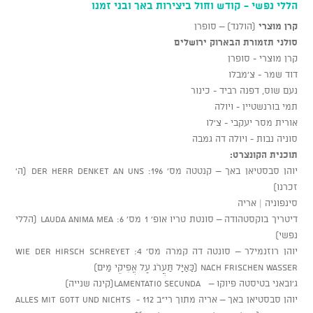
הללי נפשי - קודש וחול ביצירות באך ובני זמנו
קרן מוצרי
(הולנד) – סופרן
סולני תזמורת הבארוק ירושלים
קרן מוצרי - סופרן
דוד שמר - צ'מבלו
נעם שוס, דפנה רביד - כינור
תמי בורנשטיין - ויולה
אורית מסר יעקבי - צ'לו
סוניה נבות - ויולה דה גמבה
תוכנית הקונצרט:
יוהן סבסטיאן באך – קנטטה מס' 196: Der Herr denket an uns (ה'
זכרנו)
סינפוניה | אריה
דיטריך בוקסטהודה – סונטת טריו אופ' 1 מס' 6: Lauda anima mea (הללי
נפשי)
יוהן רוזנמילר – סונטה דה קמרה מס' 4: Wie der Hirsch schreyet
nach frischen Wasser (כַּאַיָּל תַּעֲרֹג עַל אֲפִיקֵי מַיִם)
ג'ובאני בטיסטה פיוקו – Lamentatio Secunda(קינה שנייה)
יוהן סבסטיאן באך – אריה מתוך רי"ב 112 - Alles mit Gott und nichts