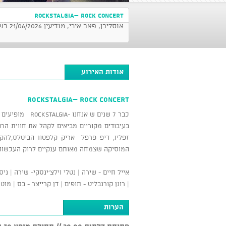
Rockstalgia– Rock Concert
אוסליבן, פאב אירי, מודיעין 21/06/2026 בשעה 21:30
אודות האירוע
Rockstalgia– Rock Concert
כבר 7 שנים ש אנחנו -Rockstalgia מופיעים על במות, ומעוררים לחיים את ענקי הרוק של שנות ה- 70' וה- 80'.90'
בעיבודים מקוריים מביאים לקהל את חווית הרוק 
זפלין, דיפ פרפל אריק קלפטון הביטלס,להקות
המוסיקה שצמחה מאותם ענקיים לרוק העכשווי
אייל חיים - שירה | נטלי וילצ'ינסקי- שירה | ניסן
| רונן קורנבליט - תופים | דן קרייצר - בס | מו
הערות