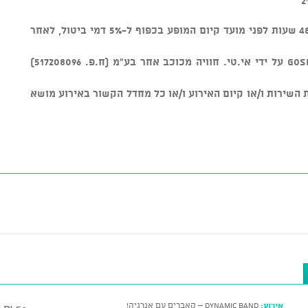
* ניתן לבטל כרטיסים עד טווח זמן של 48 שעות לפני מועד קיום המופע בכפוף ל-5% דמי ביטול, לאחר
* מוצר זה נמכר באמצעות מערכת GOSHOW על ידי אי.טי. חוויה מכוכב אחר בע"מ (ח.פ. 517208096)
ת על איכות השירות ו/או קיום האירוע ו/או כל מחדל הקשור באירוע מושא
אירוע:
Dynamic Band – קאברים עם אנרגיה!