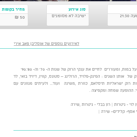
סוג אירוע
מחיר בקופות
ישיבה לא מסומנים
50 ₪
לאירועים נוספים של אוסליבן פאב אירי
של אותן השנים : הפינק-פלויד, הרולינג – סטונס, קווין, דיויד בואי, לד
 רוק ישראליות תיסלאם, כוורת ,משינה ועוד... ולעיתים מגוונים עם
. ההופעה שמחה ומקפיצה .
 לוי - גיטרות | רון בבלי - גיטרות ,שירה
טי אסף- קלידים– שירה |