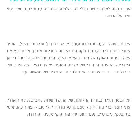
ערב מחווה לציון 35 שנים בלי יוסי אלפנט, הגיטריסט, המפיק והיוצר שחי
ומת על הבמה.
אלפנט, שהלך לעולמו בטרם עת בגיל 32 בלבד (בספטמבר 1991), הותיר
אחריו חותם נצחי על המוזיקה הישראלית, גיטריסט מחונן, מי שהביא את
צליל הפוסט-פאנק והגל החדש האפל לארץ, הן כסולן "להקה רטורית" והן
כאדריכל הסאונד הייחודי של אלבום המופת "אהוד בנאי והפליטים", של
"הרגלים בשינויי הצריחה" המיתולוגי של החברים של נטאשה ועוד.
על הבמה תעלה נבחרת החלומות של הרוק הישראלי: אבי בללי, אור אדרי,
אתי רומנו, ברי סחרוף, גיל סמטנה, טל גורדון, יהלי סובול, מאור כהן, מוטי
ביקובסקי, נינט טייב, נעם רותם, ערן צור, קיקי מלניקי, קורדרוי.