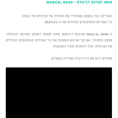
מופע הצדעה לביטלס - MAGICAL BAND
המג׳יקל בנד במופע שמחזיר את החוויה של הביטלס אל הבמה.
כל השירים והאלבומים הגדולים של ה-BEATLES.
ה-magical band מגיעים ל-JEM's פתח תקווה למופע הצדעה לביטלס-
מופע נוסטלגי, אנרגטי ומרגש המשלב את כל השירים והאלבומים הגדולים
של הביטלס, מכל הזמנים ומכל הסגנונות.
מחכים לכם עם בירה קרה ואווירה בשמיים.