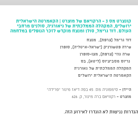
קונצרט מס 3 - הרקויאם של מוצרט | הקאמרטה הישראלית
ירושלים, המקהלה הממלכתית של גיאורגיה, סולנים מרחבי
העולם. דוד גרימל, סולן ומנצח מוקדש לזכר הנופלים במלחמה
דוד גרימל (צרפת), מנצח
שירה פטשורניק (ישראל-איטליה), סופרן
שרה גוזי (צרפת), מצו-סופרן
נריוס מסביציוס (ליטא), בס
המקהלה הממלכתית של גאורגיה
הקאמרטה הישראלית ירושלים
היידן -
סימפוניה מס. 45 בפה דיאז מינור "פרידה"
מוצרט -
רקוויאם ברה מינור, ק. 626
הגדרות נגישות לא הוגדרו לאירוע הזה.