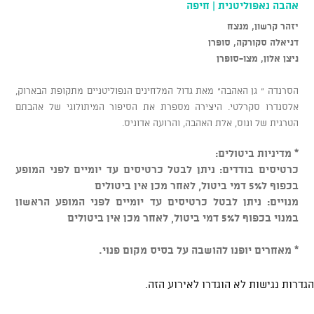
אהבה נאפוליטנית | חיפה
יזהר קרשון, מנצח
דניאלה סקורקה, סופרן
ניצן אלון, מצו-סופרן
הסרנדה " גן האהבה" מאת גדול המלחינים הנפוליטניים מתקופת הבארוק,
אלסנדרו סקרלטי. היצירה מספרת את הסיפור המיתולוגי של אהבתם
הטרגית של ונוס, אלת האהבה, והרועה אדוניס.
* מדיניות ביטולים:
כרטיסים בודדים: ניתן לבטל כרטיסים עד יומיים לפני המופע
בכפוף ל5% דמי ביטול, לאחר מכן אין ביטולים
מנויים: ניתן לבטל כרטיסים עד יומיים לפני המופע הראשון
במנוי בכפוף ל5% דמי ביטול, לאחר מכן אין ביטולים
* מאחרים יופנו להושבה על בסיס מקום פנוי.
הגדרות נגישות לא הוגדרו לאירוע הזה.