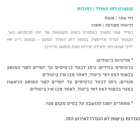
קונצרט לחג המולד | רחובות
דוד שמר | מנצח
דניאלה סקורקה | סופרן
כמידי שנה נמשיך במסורת ביצוע הקנטטות של יוהן סבסטיאן באך,
הקנטור הגדול מלייפציג, בסמוך לחג המולד. הפעם – קנטטה רי"ב 199
"ליבי שוטט דם" ולצידה יצירות מאת מופאט והייניכן.
* מדיניות ביטולים:
כרטיסים בודדים: ניתן לבטל כרטיסים עד יומיים לפני המופע
בכפוף ל5% דמי ביטול, לאחר מכן אין ביטולים
מנויים: ניתן לבטל כרטיסים עד יומיים לפני המופע הראשון
במנוי בכפוף ל5% דמי ביטול, לאחר מכן אין ביטולים
* מאחרים יופנו להושבה על בסיס מקום פנוי.
הגדרות נגישות לא הוגדרו לאירוע הזה.