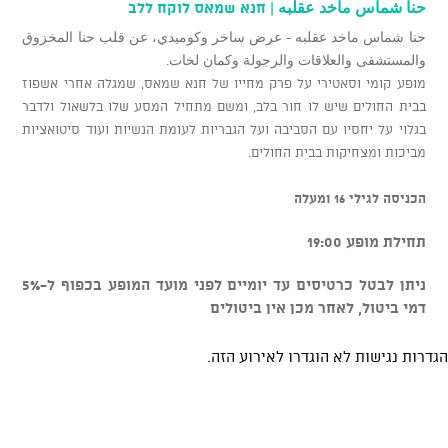
حنا شماس ماخد عقلبه | חנא שמאס לוקח ללב
حنا شماس ماخد عقلبه - عرض ساخر وكوميدي، عن قلب حنا المخزوق
والمستشفى والعلاقات والرجولة وكمان لخات.
מופע קומי וסאטירי על פרק מחייו של חנא שמאס, שמגלה אחרי אשפוז
בבית החולים שיש לו חור בלב, ומשם מתחיל המסע שלו בלשאול ולדבר
בגלוי על יחסיו עם הסביבה ועל הגבריות לעומת הנשיות ועוד סיטואציות
מביכות ומצחיקות בבית החולים.
הכניסה לגילי 16 ומעלה
תחילת מופע 19:00
ניתן לבטל כרטיסים עד יומיים לפני מועד המופע בכפוף ל-5%
דמי ביטול, לאחר מכן אין ביטולים
הגדרות נגישות לא הוגדרו לאירוע הזה.