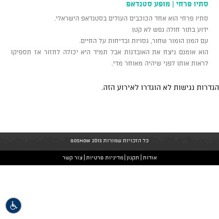
סתיו פרחי | מופע סטנדאפ
סתיו פרחי הוא אחד הכוכבים העולים בסטנדאפ הישראלי.
ידוע בתור חולה נפש לא קטן
עם המון הומור שחור, גסויות ובדיחות על החיים.
הוא אומנם ניצח את האובדנות אבל תמיד היא יכולה לחזור אז תספיקו
לראות אותו לפני שיהיה מאוחר מדי.
הגדרות נגישות לא הוגדרו לאירוע הזה.
כל הזכויות שמורות GoShow 2013
אודות
תקנון
מדיניות פרטיות
צור קשר