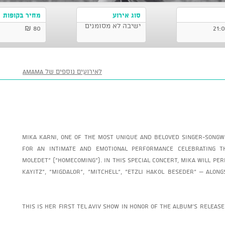
סוג אירוע
מחיר בקופות
ישיבה לא מסומנים
80 ₪
לאירועים נוספים של AMAMA
Mika Karni, one of the most unique and beloved singer-songwr
for an intimate and emotional performance celebrating t
Moledet” (“Homecoming”). In this special concert, Mika will pe
Kayitz”, “Migdalor”, “Mitchell”, “Etzli Hakol Beseder” – al
This is her first Tel Aviv show in honor of the album’s release