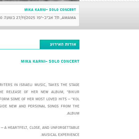
MIKA KARNI- SOLO CONCERT
AMAMA, תל אביב-יפו 27/11/2025 בשעה 21:00
אודות האירוע
MIKA KARNI- SOLO CONCERT
iters in Israeli music, takes the stage
he release of her new album, “Bikur
rform some of her most loved hits – “Kol
ongside new and personal songs from the
album.
 – a heartfelt, close, and unforgettable
musical experience.