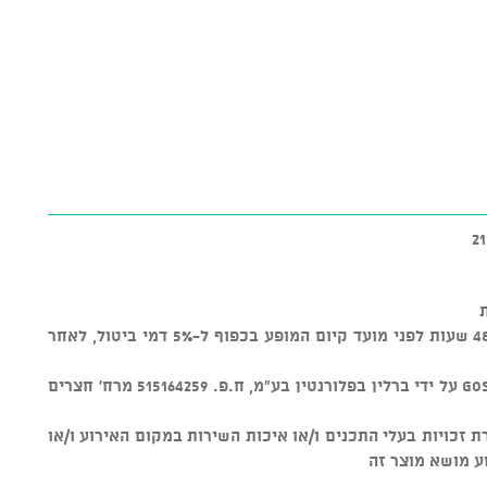
* ניתן לבטל כרטיסים עד טווח זמן של 48 שעות לפני מועד קיום המופע בכפוף ל-5% דמי ביטול, לאחר
* מוצר זה נמכר באמצעות מערכת GOSHOW על ידי ברלין בפלורנטין בע"מ, ח.פ. 515164259 מרח' חצרים
ת על שמירת זכויות בעלי התכנים ו/או איכות השירות במקום האירוע ו/או
ע מושא מוצר זה