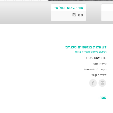
מחיר באתר החל מ-
80 ₪
לשאלות בנושאים טכניים
רכישה,כירטוס ותקלות באתר
GoShow LTD
טלפון:
*6119
פקס:
03-6440730
ליצירת קשר:
מפה: