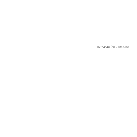
AMAMA , תל אביב-יפו