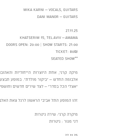
Mika Karni – Vocals, Guitars
Dani Manor – Guitars
27.11.25
Khatserim 15, Tel Aviv – AMAMA
Doors Open: 20:00 | Show Starts: 21:00
Ticket: 80₪
**Seated Show
מיקה קרני, אחת היוצרות הייחודיות והאהוב
אלבומה החדש – “ביקור מולדת”. במופע תבצע מ
“אצלי הכל בסדר” – לצד שירים חדשים וחושפי
זהו המופע התל אביבי הראשון לרגל צאת האלבו
מיקרה קרני: שירה גיטרות
דני מנור : גיטרות
27.11.25