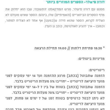
דורון פישלר- הספרים המוזרים ביותר
מפגש עם דורון פישלר, מגיש הפודקאסט 'התשובה', שבו הוא יחלוק את
מדף הספרים הביזאריים (והאמיתיים) שלו, בינהם: הספר שאיש מעולם לא
הצליח לקרוא, הספר שהוא חידה ש(כמעט) אף אחד לא הצליח לפתור,
וכמובן – איך להגיע לאולטימה, כוכב גן העדן.
* 18:30 פתיחת דלתות // 19:00 תחילת הרצאה
מדיניות ביטולים:
ריטריטים:
הזמנה שתבוטל (בכתב) מרגע ההזמנה ועד 14 ימי עסקים לפני
מועד היציאה לריטריט - יחוייבו 5% מעלות הריטריט בלבד.
הזמנה שתבוטל (בכתב) בטווח של בין 7 ל-14 ימי עסקים לפני
מועד היציאה לריטריט - יחוייבו 70% מעלות הריטריט בלבד.
לא ניתן לבטל כרטיסים בטווח זמן של 7 ימים או פחות, לפני
מועד היציאה לריטריט.
לא יינתנו החזרים בגין עזיבה מוקדמת של האירוע מכל סיבה