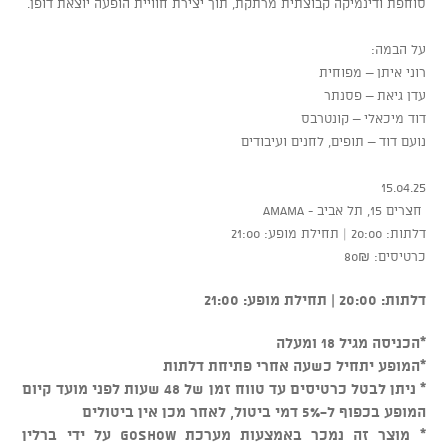
סוחפת ודינמיקה קבוצתית מרתקת, תוך יצירת חוויית הופעה יוצאת דופן.
על הבמה:
רוני איתן – מפוחית
עדן גיאת – פסנתר
דוד מיכאלי – קונטרבס
נועם דוד – תופים, לחנים ועיבודים
15.04.25
חצרים 15, תל אביב - AMAMA
דלתות: 20:00 | תחילת מופע: 21:00
כרטיסים: 80₪
דלתות: 20:00 | תחילת מופע: 21:00
*הכניסה מגיל 18 ומעלה
*המופע יתחיל כשעה אחרי פתיחת דלתות
* ניתן לבטל כרטיסים עד טווח זמן של 48 שעות לפני מועד קיום
המופע בכפוף ל-5% דמי ביטול, לאחר מכן אין ביטולים
* מוצר זה נמכר באמצעות מערכת GOSHOW על ידי ברלין