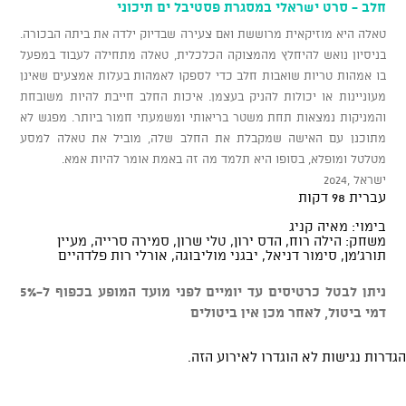
חלב - סרט ישראלי במסגרת פסטיבל ים תיכוני
טאלה היא מוזיקאית מרוששת ואם צעירה שבדיוק ילדה את ביתה הבכורה.
בניסיון נואש להיחלץ מהמצוקה הכלכלית, טאלה מתחילה לעבוד במפעל
בו אמהות טריות שואבות חלב כדי לספקו לאמהות בעלות אמצעים שאינן
מעוניינות או יכולות להניק בעצמן. איכות החלב חייבת להיות משובחת
והמניקות נמצאות תחת משטר בריאותי ומשמעתי חמור ביותר. מפגש לא
מתוכנן עם האישה שמקבלת את החלב שלה, מוביל את טאלה למסע
מטלטל ומופלא, בסופו היא תלמד מה זה באמת אומר להיות אמא.
ישראל ,2024
עברית 98 דקות
בימוי: מאיה קניג
משחק: הילה רוח, הדס ירון, טלי שרון, סמירה סרייה, מעיין
תורג'מן, סימור דניאל, יבגני מוליבוגה, אורלי רות פלדהיים
ניתן לבטל כרטיסים עד יומיים לפני מועד המופע בכפוף ל-5%
דמי ביטול, לאחר מכן אין ביטולים
הגדרות נגישות לא הוגדרו לאירוע הזה.