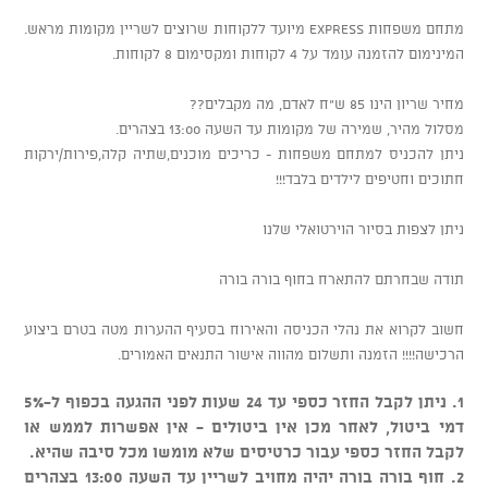
מתחם משפחות EXPRESS מיועד ללקוחות שרוצים לשריין מקומות מראש.
המינימום להזמנה עומד על 4 לקוחות ומקסימום 8 לקוחות.
מחיר שריון הינו 85 ש"ח לאדם, מה מקבלים??
מסלול מהיר, שמירה של מקומות עד השעה 13:00 בצהרים.
ניתן להכניס למתחם משפחות - כריכים מוכנים,שתיה קלה,פירות/ירקות
חתוכים וחטיפים לילדים בלבד!!!
ניתן לצפות בסיור הוירטואלי שלנו
תודה שבחרתם להתארח בחוף בורה בורה
חשוב לקרוא את נהלי הכניסה והאירוח בסעיף ההערות מטה בטרם ביצוע
הרכישה!!!! הזמנה ותשלום מהווה אישור התנאים האמורים.
1. ניתן לקבל החזר כספי עד 24 שעות לפני ההגעה בכפוף ל-5%
דמי ביטול, לאחר מכן אין ביטולים - אין אפשרות לממש או
לקבל החזר כספי עבור כרטיסים שלא מומשו מכל סיבה שהיא.
2. חוף בורה בורה יהיה מחויב לשריין עד השעה 13:00 בצהרים