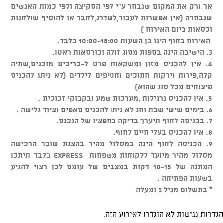
אך ורק את המקום שנבחר ע"י לפי הסקיצה ולפי כמות האנשים
שנבחרה (אין אפשרות לעבור,לשדרג,לחבר או להוסיף שולחנות
וכסאות ביום האירוח )
האירוח בחוף הינו בן השעות 10:00-18:00 בלבד.
3. הישיבה הינה בספות מסוג זולה וכורסאות ראטן.
4. אין להכניס מזון ומשקאות פרט ל-כריכים מוכנים,שתיה
קלה,פירות וירקות חתוכים וחטיפים לילדים (לא ניתן להכניס
פיצוחים מכל סוג שהוא)
5. אין להכניס נרגילות ,מערכות שמע ובקבוקי זכוכית .
6. בימים שישי שבת וחג לא ניתן להכניס סאפים וציוד גלישה .
7. בכניסה לחוף תיערך בדיקה בחפציו של הנכנס.
8. אין להכניס בעלי חיים לחוף.
9. הכניסה לחוף הינה במסלול מהיר בהצגת שובר הרכישה
מסלול מהיר מיועד ללקוחות משפחות EXPRESS בלבד תיתכן
המתנה של 10-15 דקות במצבים של עומס לכן רצוי להגיע
בשעות הפתיחה .
* בתשלום מגיל 3 ומעלה
הגדרות נגישות לא הוגדרו לאירוע הזה.