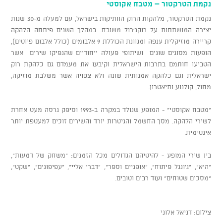
נקמת הטרקטור – מטבח אקוסטי
נקמת הטרקטור, מלהקות הרוק הוותיקות בישראל, עם למעלה מ-30 שנות
יצירה המושתתות על רוקנ'רול משובח. במהלך השנים פיתחה הלהקה
קריירה מוזיקלית ענפה ומגוונת הכוללת 9 אלבומים (כולל אלבום פיוטים),
הופעות מסוגים שונים ושיתופי פעולה ייחודיים שהנפיקו שירים אשר
הטביעו חותמם בתרבות הישראלית וקיבעו את מעמדם גם כלהקת רוק
ישראלית וגם כלהקה אמנותית שונה ולא צפויה אשר משלבת מוזיקה,
מחול, קולנוע ותיאטרון.
"מטבח אקוסטי" - המופע שנולד במקרה ב-1993 וסיפק גרסה מעט אחרת
לשירי הלהקה. מסך החשמל והגיטרות יורד והשירים זוכים למעטפת יותר
אינטימית.
בין שירי המופע - להיטיהם הגדולים מכל הזמנים: "משחק של דמעות",
"היא", "ג'ונגל פיתוח", "אופניים וספר", "דברי אליי", "עפיפונים", "שקט",
"מסכים שטוחים" ועוד רבים וטובים.
צילום: דניאל אלוני