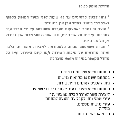
תחילת מופע 20:30
* ניתן לבטל כרטיסים עד 48 שעות לפני מועד המופע בכפוף
ל-5% דמי ביטול, לאחר מכן אין ביטולים
* מוצר זה נמכר באמצעות מערכת GOSHOW על ידי מרכז ענב
לתרבות, עיריית תל אביב יפו, ח.פ. 50025006 מרח' אבן גבירול
71, תל אביב יפו.
* חברת GOSHOW מהווה פלטפורמה למכירת מוצר זה בלבד
ואינה אחראית על איכות השירות ו/או קיום האירוע ו/או כל
מחדל הקשור באירוע מושא מוצר זה
המתחם מציע שירותים נגישים
במתחם ישנם 16 מקומות נגישים
ניתן להכניס למתחם חיית שירות
המתחם מציע מערכת עזר ייעודית לכבדי שמיעה
ליצירת קשר לצורך קבלת אמצעי עזר:
עזרי שמע ניתן לקבל עם ההגעה למתחם
עזרי נגישות נוספים:
מעלית
פרטי אחראי נגישות: