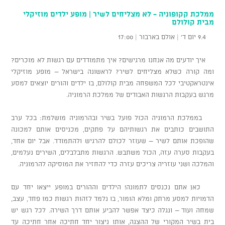
ממלכת קקופוניה - לא מצליחים לשיר | מופע ילדים מוזיקלי
מבית קולולם
9.4 יום ד' | אולם בארבור | 17:00
איך יודעים מה אנחנו מרגישים? איך מתמודדים עם רגשות לא מוכרים?
ומה קורה כשלא מצליחים לשיר? לראשונה בישראל – מופע מוזיקלי
אינטראקטיבי לכל המשפחה מבית קולולם, בו ילדים והורים יוצאים למסע
מרגש בעקבות הרגשות האבודים של ממלכת הרמוניה.
בממלכת הרמוניה הכול פועל בשיר ובהרמוניה מושלמת: בכל ערב
התושבים כותבים את רגשותיהם על פתקים, מכניסים אותם למכונה
שהופכת אותם לשיר – שעוזר לכולם להרגיש ולהתמודד. אבל יום אחד,
בעקבות סערה עזה, הכול משתבש. הרגשות מתבלבלים, השירים נעלמים,
והמלכה ושני עוזריה צריכים עזרה כדי להחזיר את המוסיקה להרמוניה.
כאן אתם נכנסים לתמונה! הילדים וההורים במופע ייצאו יחד עם
הדמויות למסע מרתק ומלא הומור, בו נלמד לזהות רגשות כמו פחד, עצב,
שמחה ועוד – ונגלה כיצד אפשר להביע אותם דרך השירה. לכל רגש יש
בית בשיר המקורי של ההצגה, אותו ניצור יחד חתיכה אחר חתיכה עד