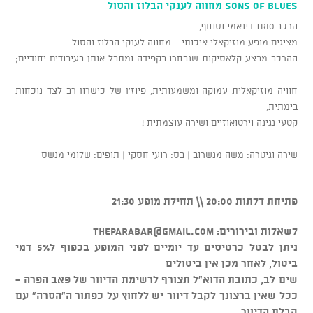
sons of blues מחווה לענקי הבלוז והסול
הרכב TRIO דינאמי וסוחף,
מציגים מופע מוזיקאלי איכותי – מחווה לענקי הבלוז והסול.
ההרכב מבצע קלאסיקות שנבחרו בקפידה ומתבל אותן בעיבודים יחודיים;
חוויה מוזיקאלית עמוקה ומשמעותית, פיוז'ן של כישרון רב לצד נוכחות
בימתית,
קטעי נגינה וירטואוזיים ושירה עוצמתית !
שירה וגיטרה: משה מנשרוב | בס: רועי חסקי | תופים: שלומי מנשס
פתיחת דלתות 20:00 \\ תחילת מופע 21:30
לשאלות ובירורים:
theparabar@gmail.com
ניתן לבטל כרטיסים עד יומיים לפני המופע בכפוף ל5% דמי
ביטול, לאחר מכן אין ביטולים
שים לב, כתובת הדוא"ל תצורף לרשימת הדיוור של פאב הפרה -
ככל שאין ברצונך לקבל דיוור יש ללחוץ על כפתור ה"הסרה" עם
קבלת הדיוור