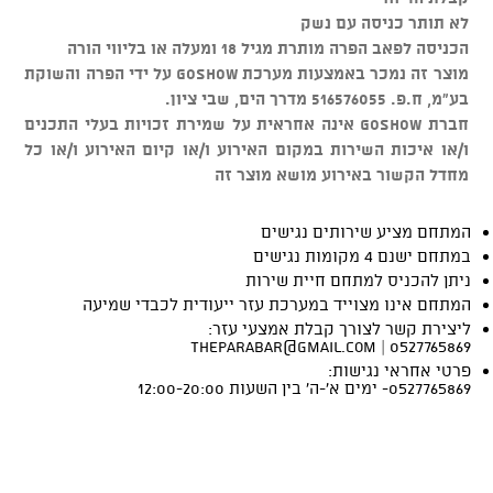
לא תותר כניסה עם נשק
הכניסה לפאב הפרה מותרת מגיל 18 ומעלה או בליווי הורה
מוצר זה נמכר באמצעות מערכת GOSHOW על ידי הפרה והשוקת
בע"מ, ח.פ. 516576055 מדרך הים, שבי ציון.
חברת GOSHOW אינה אחראית על שמירת זכויות בעלי התכנים
ו/או איכות השירות במקום האירוע ו/או קיום האירוע ו/או כל
מחדל הקשור באירוע מושא מוצר זה
המתחם מציע שירותים נגישים
במתחם ישנם 4 מקומות נגישים
ניתן להכניס למתחם חיית שירות
המתחם אינו מצוייד במערכת עזר ייעודית לכבדי שמיעה
ליצירת קשר לצורך קבלת אמצעי עזר:
theparabar@gmail.com
0527765869 |
פרטי אחראי נגישות:
0527765869- ימים א'-ה' בין השעות 12:00-20:00